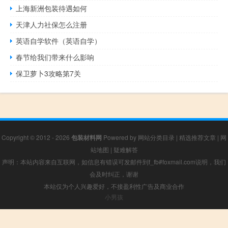
上海新洲包装待遇如何
天津人力社保怎么注册
英语自学软件（英语自学）
春节给我们带来什么影响
保卫萝卜3攻略第7关
Copyright © 2012 - 2026
包装材料网
Powered by
网站分类目录
|
精选推荐文章
|
网
站地图
|
疑难解答
声明：本站内容来自互联网，如信息有错误可发邮件到f_fb#foxmail.com说明，我们
会及时纠正，谢谢
本站仅为个人兴趣爱好，不接盈利性广告及商业合作
小男孩