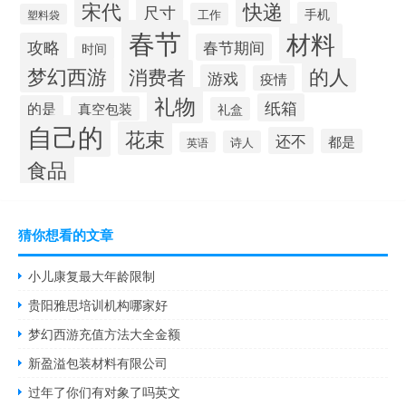
宋代
快递
尺寸
手机
工作
塑料袋
春节
材料
攻略
春节期间
时间
梦幻西游
的人
消费者
游戏
疫情
礼物
纸箱
的是
真空包装
礼盒
自己的
花束
还不
都是
诗人
英语
食品
猜你想看的文章
小儿康复最大年龄限制
贵阳雅思培训机构哪家好
梦幻西游充值方法大全金额
新盈溢包装材料有限公司
过年了你们有对象了吗英文