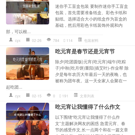
迷你手工盲盒包装 要制作迷你手工盲盒
包装，首先需要准备纸盒、彩色卡纸和
贴纸。选择适合大小的纸盒作为盲盒的
基础，然后用彩色卡纸装饰外观和内
部，可以根...
cyx
02-26
784
114
包装材料
吃元宵是春节还是元宵节
除夕(吃团圆饭)元宵(吃元宵)端午(吃粽
子)中秋(吃月饼)重阳(插艾叶)-作业帮 除
夕是每年农历大年最后一天的夜晚，也
被称为团年夜。这一天全家人会聚在一
起吃团...
cyx
02-15
0
191
文章列表
吃元宵让我懂得了什么作文
以下围绕“吃元宵让我懂得了什么作
文”主题解决网友的困惑 急需元宵、春
节的感受作文,长一点两个和在一篇文章