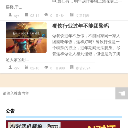
中,最佳有... 明年决计要锦上添花更上一
层楼,于...
cyx
02-14
0
484
文章列表
餐饮行业过年不能团聚吗
做餐饮过年不放假，不能回家同一家人
团圆吃年饭，这样好吗? 餐饮行业是一
个特殊的行业，过年期间无法脱身。尽
管这样做让人感到遗憾，但也是为了满
足大家的用...
cyx
02-10
0
988
春节2024
☚
公告