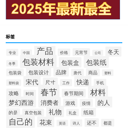
标签
产品
冬天
元宵节
价格
专业
中国
公司
包装材料
包装纸
包装盒
冬季
品牌
包装设计
商品
包装袋
唐代
塑料
宋代
快递
尺寸
手机
工作
塑料袋
春节
材料
攻略
春节期间
时间
梦幻西游
的人
消费者
游戏
疫情
礼物
纸箱
的是
真空包装
礼盒
自己的
花束
还不
都是
诗人
英语