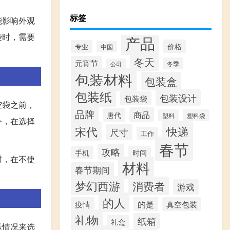
标签
能影响外观
袋时，需要
产品
价格
专业
中国
冬天
元宵节
冬季
公司
包装材料
包装盒
包装纸
包装设计
包装袋
空袋之前，
品牌
商品
唐代
塑料
塑料袋
外，在选择
宋代
快递
尺寸
工作
春节
攻略
手机
时间
时，在不使
材料
春节期间
梦幻西游
消费者
游戏
的人
疫情
的是
真空包装
礼物
纸箱
礼盒
际情况来选