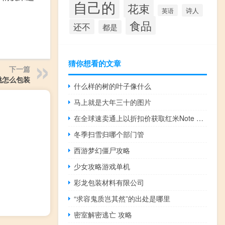
自己的
花束
诗人
英语
食品
还不
都是
猜你想看的文章
下一篇
桃怎么包装
什么样的树的叶子像什么
马上就是大年三十的图片
在全球速卖通上以折扣价获取红米Note 12 Pro和Pro Plus全球版本
冬季扫雪归哪个部门管
西游梦幻僵尸攻略
少女攻略游戏单机
彩龙包装材料有限公司
“求容鬼质岂其然”的出处是哪里
密室解密逃亡 攻略