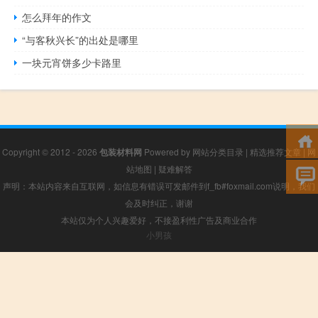
怎么拜年的作文
“与客秋兴长”的出处是哪里
一块元宵饼多少卡路里
Copyright © 2012 - 2026
包装材料网
Powered by
网站分类目录
|
精选推荐文章
|
网
站地图
|
疑难解答
声明：本站内容来自互联网，如信息有错误可发邮件到f_fb#foxmail.com说明，我们
会及时纠正，谢谢
本站仅为个人兴趣爱好，不接盈利性广告及商业合作
小男孩