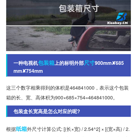
包装箱
尺寸
一种电视机
上的标明外部
900mm✘685
mm✘754mm
这三个数字相乘得到的体积是464841000，表示这个包装
箱的长、宽、高体积为900×685×754=464841000。
包装盒长宽高是怎么对应的呢?
纸箱
根据
外尺寸计算公式: [(长×宽) / 2.54^2] × [(宽×高) / 2.