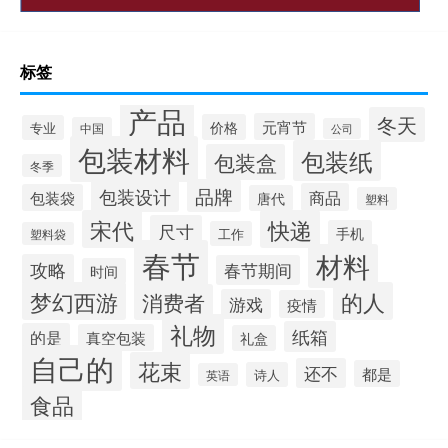
标签
产品
冬天
元宵节
价格
专业
中国
公司
包装材料
包装纸
包装盒
冬季
品牌
包装设计
商品
包装袋
唐代
塑料
宋代
快递
尺寸
手机
工作
塑料袋
春节
材料
攻略
春节期间
时间
梦幻西游
的人
消费者
游戏
疫情
礼物
纸箱
的是
真空包装
礼盒
自己的
花束
还不
都是
诗人
英语
食品