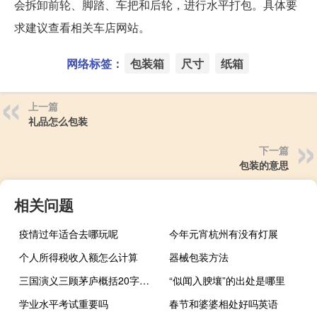
会拆卸前轮、脚踏、车把和后轮，进行水平打包。具体要
求建议查看相关车店网站。
网络标签：
包装箱
尺寸
纸箱
上一篇
礼品怎么包装
下一篇
包装的意思
相关问题
疫情过年适合去哪玩呢
今年元宵杭州有没有灯展
个人所得税收入额怎么计算
器械包装方法
三国演义三顾茅庐概括20字（三国演义三顾茅庐概括）
“似闻入腴壤”的出处是哪里
学业水平考试重要吗
春节和婆婆相处好吗英语