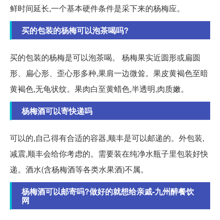
鲜时间延长,一个基本硬件条件是采下来的杨梅应。
买的包装的杨梅可以泡茶喝吗?
买的包装的杨梅是可以泡茶喝。 杨梅果实近圆形或扁圆
形、扁心形、歪心形多种,果肩一边微耸。果皮黄褐色至暗
黄褐色,无龟状纹。果肉白至黄蜡色,半透明,肉质嫩。
杨梅酒可以寄快递吗
可以的,自己得有合适的容器,顺丰是可以邮递的。外包装,
减震,顺丰会给你考虑的。需要装在纯净水瓶子里包装好快
递。酒水(含杨梅酒等各类水果酒)不属。
杨梅酒可以邮寄吗?做好的就想给亲戚-九州醉餐饮
网