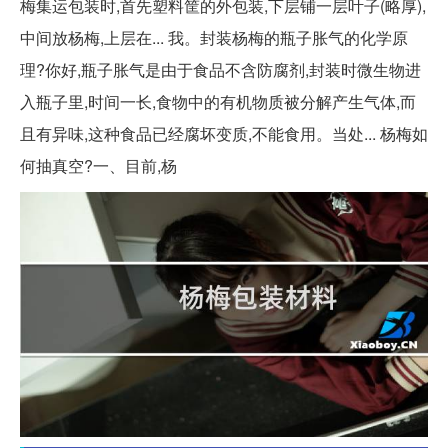
梅集运包装时,首先塑料筐的外包装,下层铺一层叶子(略厚),
中间放杨梅,上层在... 我。封装杨梅的瓶子胀气的化学原
理?你好,瓶子胀气是由于食品不含防腐剂,封装时微生物进
入瓶子里,时间一长,食物中的有机物质被分解产生气体,而
且有异味,这种食品已经腐坏变质,不能食用。当处... 杨梅如
何抽真空?一、目前,杨