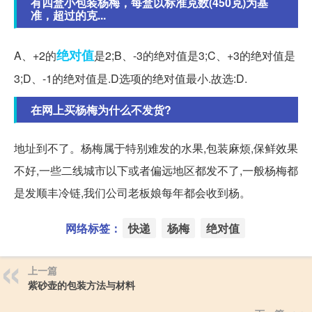
有四盒小包装杨梅，每盒以标准克数(450克)为基
准，超过的克...
绝对值
A、+2的
是2;B、-3的绝对值是3;C、+3的绝对值是
3;D、-1的绝对值是.D选项的绝对值最小.故选:D.
在网上买杨梅为什么不发货?
地址到不了。杨梅属于特别难发的水果,包装麻烦,保鲜效果
不好,一些二线城市以下或者偏远地区都发不了,一般杨梅都
是发顺丰冷链,我们公司老板娘每年都会收到杨。
网络标签：
快递
杨梅
绝对值
上一篇
紫砂壶的包装方法与材料