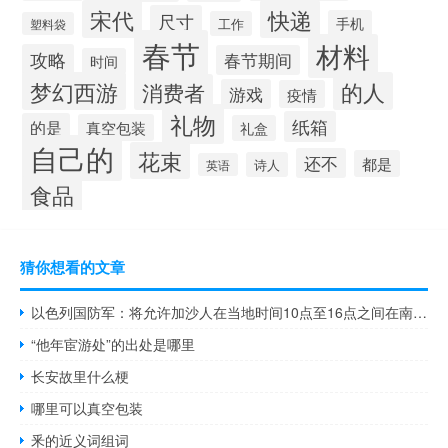
宋代
快递
尺寸
手机
工作
塑料袋
春节
材料
攻略
春节期间
时间
梦幻西游
的人
消费者
游戏
疫情
礼物
纸箱
的是
真空包装
礼盒
自己的
花束
还不
都是
诗人
英语
食品
猜你想看的文章
以色列国防军：将允许加沙人在当地时间10点至16点之间在南部的两条主要道路上安全行动
“他年宦游处”的出处是哪里
长安故里什么梗
哪里可以真空包装
釆的近义词组词