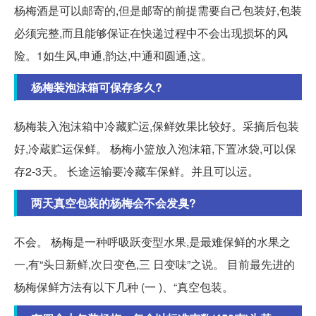
杨梅酒是可以邮寄的,但是邮寄的前提需要自己包装好,包装
必须完整,而且能够保证在快递过程中不会出现损坏的风
险。1如生风,申通,韵达,中通和圆通,这。
杨梅装泡沫箱可保存多久?
杨梅装入泡沫箱中冷藏贮运,保鲜效果比较好。采摘后包装
好,冷蔵贮运保鲜。 杨梅小篮放入泡沫箱,下置冰袋,可以保
存2-3天。 长途运输要冷藏车保鲜。并且可以运。
两天真空包装的杨梅会不会发臭?
不会。 杨梅是一种呼吸跃变型水果,是最难保鲜的水果之
一,有“头日新鲜,次日变色,三 日变味”之说。 目前最先进的
杨梅保鲜方法有以下几种 (一 )、“真空包装。