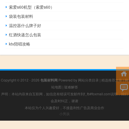
索爱s60机型（索爱s60）
袋装包装材料
温控器什么牌子好
红酒快递怎么包装
ktv陪唱攻略
Copyright © 2012 - 2026
包装材料网
Powered by
网站分类目录
|
精选推荐文章
|
网
站地图
|
疑难解答
声明：本站内容来自互联网，如信息有错误可发邮件到f_fb#foxmail.com说明，我们
会及时纠正，谢谢
本站仅为个人兴趣爱好，不接盈利性广告及商业合作
小男孩