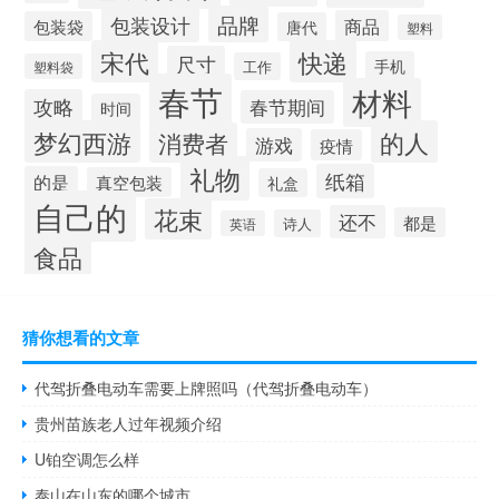
品牌
包装设计
商品
包装袋
唐代
塑料
宋代
快递
尺寸
手机
工作
塑料袋
春节
材料
攻略
春节期间
时间
梦幻西游
的人
消费者
游戏
疫情
礼物
纸箱
的是
真空包装
礼盒
自己的
花束
还不
都是
诗人
英语
食品
猜你想看的文章
代驾折叠电动车需要上牌照吗（代驾折叠电动车）
贵州苗族老人过年视频介绍
U铂空调怎么样
泰山在山东的哪个城市