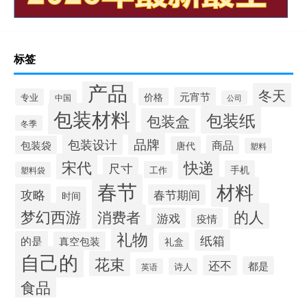
标签
产品
冬天
元宵节
价格
专业
中国
公司
包装材料
包装纸
包装盒
冬季
品牌
包装设计
商品
包装袋
唐代
塑料
宋代
快递
尺寸
手机
工作
塑料袋
春节
材料
攻略
春节期间
时间
梦幻西游
的人
消费者
游戏
疫情
礼物
纸箱
的是
真空包装
礼盒
自己的
花束
还不
都是
诗人
英语
食品