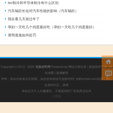
tec制冷和半导体制冷有什么区别
汽车轴距长短对汽车性能的影响（汽车轴距）
我在看几天就过年了
孕妇一天吃几个鸡蛋最好吃（孕妇一天吃几个鸡蛋最好）
酒驾逃逸如何处罚
Copyright © 2012 - 2026
包装材料网
Powered by
网站分类目录
|
精选推荐文章
|
网
站地图
|
疑难解答
声明：本站内容来自互联网，如信息有错误可发邮件到f_fb#foxmail.com说明，我们
会及时纠正，谢谢
本站仅为个人兴趣爱好，不接盈利性广告及商业合作
小男孩