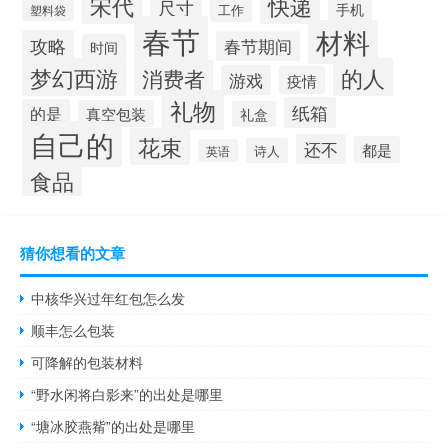
宋代
快递
尺寸
手机
工作
塑料袋
春节
材料
攻略
春节期间
时间
梦幻西游
的人
消费者
游戏
疫情
礼物
纸箱
的是
真空包装
礼盒
自己的
花束
还不
都是
诗人
英语
食品
猜你想看的文章
中核华兴过年红包怎么发
顺丰怎么包装
可降解的包装材料
“野水闲将白影来”的出处是哪里
“塘冰胶燕觜”的出处是哪里