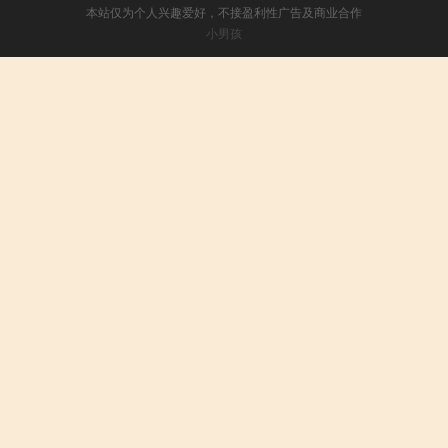
本站仅为个人兴趣爱好，不接盈利性广告及商业合作
小男孩