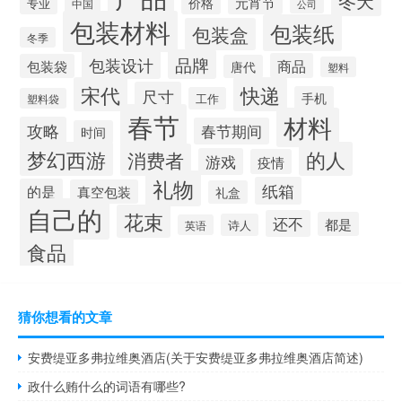
冬天
元宵节
价格
专业
中国
公司
包装材料
包装纸
包装盒
冬季
品牌
包装设计
商品
包装袋
唐代
塑料
宋代
快递
尺寸
手机
工作
塑料袋
春节
材料
攻略
春节期间
时间
梦幻西游
的人
消费者
游戏
疫情
礼物
纸箱
的是
真空包装
礼盒
自己的
花束
还不
都是
诗人
英语
食品
猜你想看的文章
安费缇亚多弗拉维奥酒店(关于安费缇亚多弗拉维奥酒店简述)
政什么贿什么的词语有哪些?