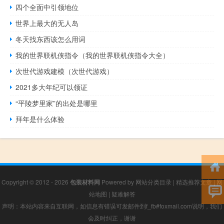
四个全面中引领地位
世界上最大的无人岛
冬天找东西该怎么用词
我的世界联机侠指令（我的世界联机侠指令大全）
次世代游戏建模（次世代游戏）
2021多大年纪可以领证
“平陵梦里家”的出处是哪里
拜年是什么体验
Copyright © 2012 - 2026
包装材料网
Powered by
网站分类目录
|
精选推荐文章
|
网
站地图
|
疑难解答
声明：本站内容来自互联网，如信息有错误可发邮件到f_fb#foxmail.com说明，我们
会及时纠正，谢谢