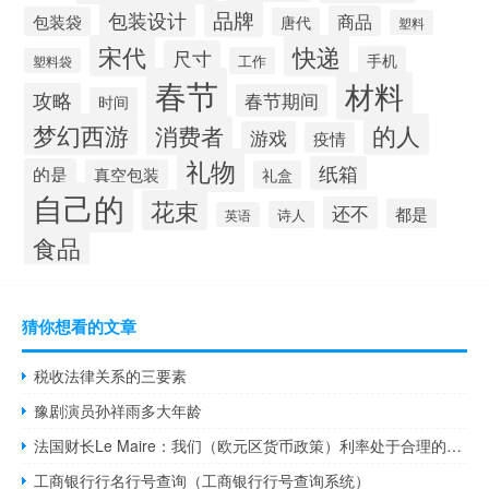
品牌
包装设计
商品
包装袋
唐代
塑料
宋代
快递
尺寸
手机
工作
塑料袋
春节
材料
攻略
春节期间
时间
梦幻西游
的人
消费者
游戏
疫情
礼物
纸箱
的是
真空包装
礼盒
自己的
花束
还不
都是
诗人
英语
食品
猜你想看的文章
税收法律关系的三要素
豫剧演员孙祥雨多大年龄
法国财长Le Maire：我们（欧元区货币政策）利率处于合理的水平我们应当坚持这样的利率水平
工商银行行名行号查询（工商银行行号查询系统）