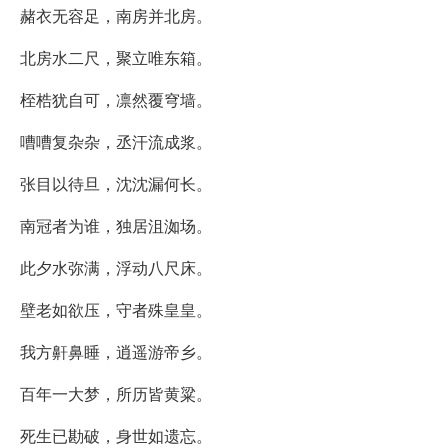
赭衣无容足，南房并北房。
北房水二尺，聚立唯东箱。
桎梏犹自可，凛然覆穹墙。
嘈嘈复杂杂，丞汗流成浆。
张目以待旦，沈沈漏何长。
南冠者为谁，独居沮洳场。
此夕水弥满，浮动八尺床。
壁老如欲压，守者殊皇皇。
我方鼾鼻睡，逍遥游帝乡。
百年一大梦，所历皆黄粱。
死生已勘破，身世如遗忘。