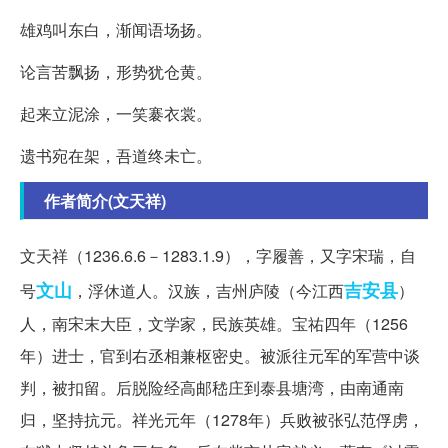
雄鸡叫东白，渐闻语场扬。
论言苦飘扬，形势犹仓黄。
起来立泥涂，一笑褰衣裳。
遗书宛在架，吾道终未亡。
作者简介(文天祥)
文天祥（1236.6.6－1283.1.9），字履善，又字宋瑞，自
文山
吉安县
号
，浮休道人。汉族，吉州庐陵（今江西
）
人，南宋末大臣，文学家，民族英雄。宝祐四年（1256
年）进士，官到右丞相兼枢密史。被派往元军的军营中谈
判，被扣留。后脱险经高邮嵇庄到泰县塘湾，由南通南
归，坚持抗元。祥光元年（1278年）兵败被张弘范俘虏，