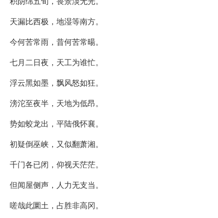
积阴绵五旬，畏景淡无光。
天漏比西极，地湿等南方。
今何苦常雨，昔何苦常暘。
七月二日夜，天工为谁忙。
浮云黑如墨，飘风怒如狂。
滂沱至夜半，天地为低昂。
势如蛟龙出，平陆俄怀襄。
初疑倒巫峡，又似翻萧湘。
千门各已闭，仰视天茫茫。
但闻屋侧声，人力无支当。
嗟哉此圜土，占胜非高冈。