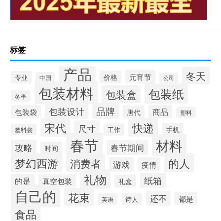
标签
产品
冬天
元宵节
价格
专业
中国
公司
包装材料
包装纸
包装盒
冬季
品牌
包装设计
商品
包装袋
唐代
塑料
宋代
快递
尺寸
手机
工作
塑料袋
春节
材料
攻略
春节期间
时间
梦幻西游
的人
消费者
游戏
疫情
礼物
纸箱
的是
真空包装
礼盒
自己的
花束
还不
都是
诗人
英语
食品