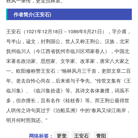
秋风一乘传，更觉负林泉。
作者简介(王安石)
王安石（1021年12月18日－1086年5月21日），字介甫，
号半山，谥文，封荆国公。世人又称王荆公。汉族，北宋
抚州临川人（今江西省抚州市临川区邓家巷人），中国北
宋著名政治家、思想家、文学家、改革家，唐宋八大家之
一。欧阳修称赞王安石：“翰林风月三千首，吏部文章二百
年。老去自怜心尚在，后来谁与子争先。”传世文集有《王
临川集》、《临川集拾遗》等。其诗文各体兼擅，词虽不
多，但亦擅长，且有名作《桂枝香》等。而王荆公最得世
人哄传之诗句莫过于《泊船瓜洲》中的“春风又绿江南岸，
明月何时照我还。”
网络标签：
更觉
王安石
青阳