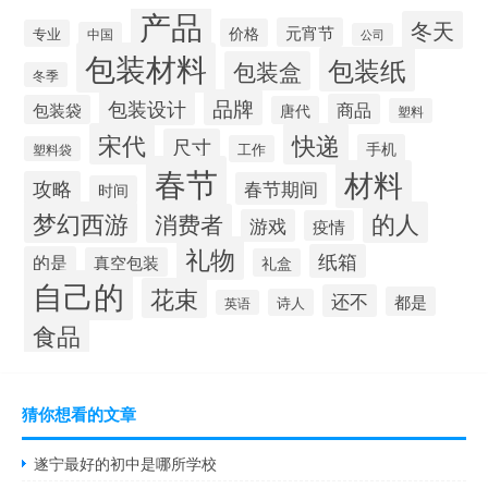
产品
冬天
元宵节
价格
专业
中国
公司
包装材料
包装纸
包装盒
冬季
品牌
包装设计
商品
包装袋
唐代
塑料
宋代
快递
尺寸
手机
工作
塑料袋
春节
材料
攻略
春节期间
时间
梦幻西游
的人
消费者
游戏
疫情
礼物
纸箱
的是
真空包装
礼盒
自己的
花束
还不
都是
诗人
英语
食品
猜你想看的文章
遂宁最好的初中是哪所学校