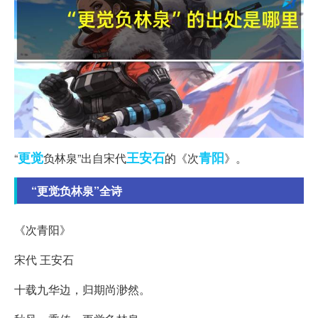
更觉
王安石
青阳
“
负林泉”出自宋代
的《次
》。
“更觉负林泉”全诗
《次青阳》
宋代 王安石
十载九华边，归期尚渺然。