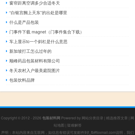
窗帘距离空调多少合适冬天
“白银宫阙上天东”的出处是哪里
什么是产品包装
门事件下载 magnet（门事件集合下载）
车上显示tc一个斜杠是什么意思
新加坡打工怎么过年的
顺峰药品包装材料有限公司
冬天农村入户最美庭院图片
包装饮料品牌
Copyright © 2012 - 2026
包装材料网
Powered by
网站分类目录
|
精选推荐文章
|
网
站地图
|
疑难解答
声明：本站内容来自互联网，如信息有错误可发邮件到f_fb#foxmail.com说明，我们