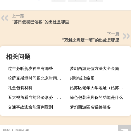
上一篇
“落日低徊已催客”的出处是哪里
下一篇
“万斛之舟簸一苇”的出处是哪里
相关问题
过年必听贺岁神曲有哪些
梦幻西游充值方法大全金额
哈萨克斯坦时间跟北京时间差 哈萨克斯坦时间
须弥域攻略图
礼盒包装材料
姑苏区老年大学地址（姑苏老年网）
五大视角看当前经济形势——国家统计局新闻发言人解读7月份经济数据
绿色包装应具备的功能是什么
交通事故逃逸能否判缓刑
梦幻西游匿名猛兽装备