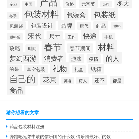
产品
冬天
元宵节
价格
专业
中国
公司
包装材料
包装纸
包装盒
冬季
品牌
包装设计
商品
包装袋
唐代
塑料
宋代
快递
尺寸
手机
工作
塑料袋
春节
材料
攻略
春节期间
时间
梦幻西游
的人
消费者
游戏
疫情
礼物
纸箱
的是
真空包装
礼盒
自己的
花束
还不
都是
诗人
英语
食品
猜你想看的文章
药品包装材料注册
奔跑吧兄弟中放的信乐团的什么歌 信乐团最好听的歌