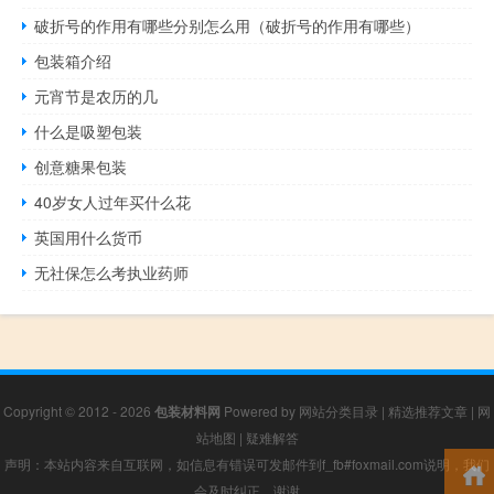
破折号的作用有哪些分别怎么用（破折号的作用有哪些）
包装箱介绍
元宵节是农历的几
什么是吸塑包装
创意糖果包装
40岁女人过年买什么花
英国用什么货币
无社保怎么考执业药师
Copyright © 2012 - 2026
包装材料网
Powered by
网站分类目录
|
精选推荐文章
|
网
站地图
|
疑难解答
声明：本站内容来自互联网，如信息有错误可发邮件到f_fb#foxmail.com说明，我们
会及时纠正，谢谢