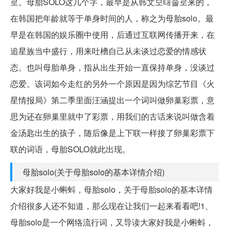
로。母胎SOLO这几个字，最早是从韩文모태솔로来的，
在韩国把年龄就等于单身时间的人，称之为母胎solo。最
早是在韩国的娱乐圈中使用，后通过互联网传播开来，在
追星族当中盛行，用来吐槽自己从未谈过恋爱的情感状
态。也叫母胎单身，指从出生开始一直保持单身，没谈过
恋爱。该词如今走红的另外一个原因是因为综艺节目《火
星情报局》第二季里面汪涵提出一个词叫做卵巢彩票，意
思为还在卵巢里就中了彩票，用我们的古话来说叫做含着
金汤匙出生的孩子，随后像是上下联一样接了卵巢彩票下
联的词语，母胎SOLO就此出现。
母胎solo(关于母胎solo的基本详情介绍)
大家好我是小蝌蚪，母胎solo，关于母胎solo的基本详情
介绍很多人还不知道，那么现在让我们一起来看看吧!1、
母胎solo是一个网络流行词，又导读大家好我是小蝌蚪，