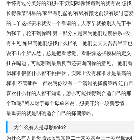
半怀有过分美好的幻想=不切实际!像我遇到的就有说:想找
长得像某明星的/家里有别墅的/有钱有颜之前没有谈过恋爱
的....丫这些要求就没一个靠谱的，人家早就被别人先下手
为强了，轮不到你啊!另一部分人是因为他们过度佛系=没
有主见!如果问他们想找什么样的，他们会支支吾吾半天也
说不出个所以然，总是把看感觉、看眼缘这些模糊的定义
挂在嘴边，可能聊到最后反而还要询问你的意见。 他们看
似标准很低什么都不挑拦伏，实际上没有标准才是最高的
标准!不管哪种，都说明你没有一个清晰的择偶策略:连自己
喜欢什么样的人都不知道，怎么可能找得到合适自己的那
个Ta呢?所以对于每个母单来说，想要开始一段新恋情，
最重要的就是明确适合自己的择偶策略。
为什么有人是母胎solo?
为什么有人是母胎solo想知道二十来岁甚至三十岁母胎sol