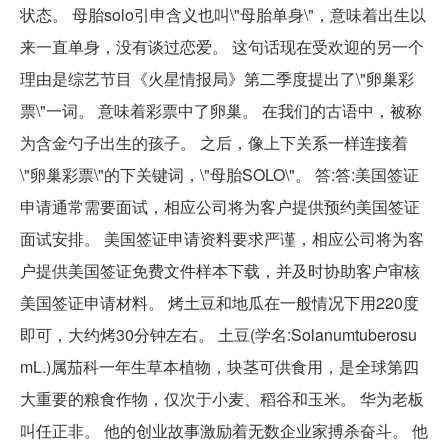
状态。 母胎solo引申含义也叫\"母胎单身\"，意味着出生以
来一直单身，没有谈过恋爱。 这句话现在受欢迎的另一个
理由是综艺节目《火星情报局》第二季度提出了\"卵巢彩
票\"一词。 意味着彩票中了卵巢。 在我们的古语中，被称
为含金勺子出生的孩子。 之后，像上下关系一样连接着
\"卵巢彩票\"的下关键词，\"母胎SOLO\"。 答:答:美国签证
申请通常需要面试，相应公司将为客户提供预约美国签证
面试安排。 美国签证申请资料要求严谨，相应公司将为客
户提供美国签证免费文件样本下载，并及时协助客户审核
美国签证申请材料。 烤土豆和地瓜在一般情况下用220度
即可，大约烤30分钟左右。 土豆(学名:Solanumtuberosu
mL.)属茄科一年生草本植物，块茎可供食用，是全球第四
大重要的粮食作物，仅次于小麦、稻谷和玉米。 华为老板
叫任正非。 他的创业故事激励着无数企业家搏杀奋斗。 他