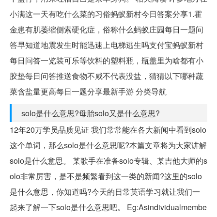
小满这一天有吃什么菜的习俗蚂蚁新村今日答案分享1.霍
金患有肌萎缩侧索硬化症，俗称什么蚂蚁庄园每日一题问
答早知道地震发生时能迅速上电梯逃生吗支付宝蚂蚁新村
每日问答一览装可乐等饮料的塑料瓶，瓶盖里为啥都有小
胶垫每日问答推送食物不咸不代表没盐，猜猜以下哪种蔬
菜含盐量更高每日一题分享最新手游 分类导航
solo是什么意思?母胎solo又是什么意思?
12年20万学员品质见证 我们常常能在各大新闻中看到solo
这个单词，那么solo是什么意思呢?本篇文章将为大家讲解
solo是什么意思。 某歌手在准备solo专辑、某吉他大师的s
olo非常厉害，是不是频繁看到这一类的新闻?这里的solo
是什么意思，你知道吗?今天的日常英语学习就让我们一
起来了解一下solo是什么意思吧。 Eg:Asindividualmembe