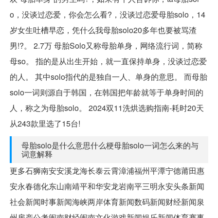
o，没谈过恋爱，你会怎么看?，没谈过恋爱母胎solo，14
岁女生吐槽早恋，凭什么我母胎solo20多年也要被骂渣
男!?。 2.7万 母胎Solo又称母胎单身，网络流行词，简称
母so。 指的是从出生开始，就一直保持单身，没谈过恋爱
的人。 其中solo指代的是独自一人、单身的意思。 而母胎
solo一词则源自于韩国，在韩国把年龄就等于单身时间的
人，称之为母胎solo。 2024双11洗烘选购指南-耗时20天
从243款里选了15台!
母胎solo是什么意思什么梗母胎solo一词怎么来的与
词意解释
更多石狮南安安溪龙海长泰云霄漳浦福州平潭宁德莆田惠
安永春德化东山南靖平和华安龙岩南平三明永安头条新闻
社会新闻时事新闻海峡两岸体育新闻数码新闻财经新闻泉
州房产公考闽南财经闽南文化游戏新闻娱乐新闻体育赛事