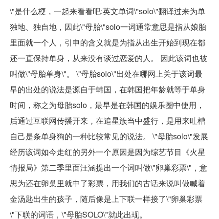
\"是什么梗，一起来看看吧:英文单词\"solo\"翻译过来为单
独地、独自地，因此\"母胎\"solo一词通常意思是指从娘胎
里面就一个人，引申的含义就是为指从出生开始到现在都
还一直保持单身，从来没有谈过恋爱的人。 因此该词也被
叫做\"母胎单身\"。 \"母胎solo\"出处在哪网上关于该词最
早的出处的说法是源自于韩国，在韩国把年龄就等于单身
时间，称之为母胎solo，最早是在韩国的娱乐圈中使用，
后通过互联网传播开来，在追星族当中盛行，是用来吐槽
自己是条单身狗的一种比较常见的说法。 \"母胎solo\"发展
经历该词如今走红的另外一个原因是因为综艺节目《火星
情报局》第二季里面汪涵提出一个词叫做\"卵巢彩票\"，意
思为还在卵巢里就中了彩票，用我们的古话来说叫做喊着
金汤匙出生的孩子，随后像是上下联一样接了\"卵巢彩票
\"下联的词语，\"母胎SOLO\"就此出现。