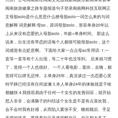
闽南旅游健康之路专题报道句子登录闽南网科技互联网正
文母胎solo是什么意思什么梗母胎solo一词怎么来的与词
意解释 词意解释:母so，原词母胎solo，形容单身20年以
上从来没有恋爱的人母胎solo，年龄=单身时间。 那这么
说来，出生没有早恋的话每个人都很可能母胎solo，这个
词感觉有点贬意啊。 下面给大家一点点母so常用语: 1.一
直等一直等有个人出现，等二十年也没等到。 后来就习惯
了，觉得一个人也很好。 一个人看电影，逛街，去嗨，都
觉得可以肆无忌惮。 2.单身25年，真没谈过一次恋爱心里
特平静已经没有任何波澜 3.本人单身24年的体验就是干啥
都贼快 4.我很容易由于任何一个女生的友善回应，就开始
想入非非，会满脑子的纠结这个女生是不是有点喜欢我，
会不会对我有好感，从而陷入紧张不安、瞻前顾后、手足
无措的状态，紧接着自己迅速提醒自己，自己想太多了，