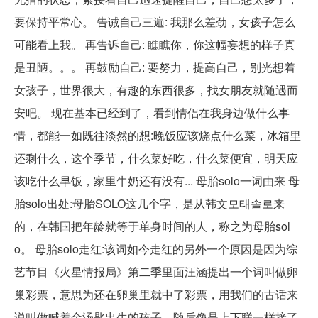
要保持平常心。 告诫自己三遍: 我那么差劲，女孩子怎么
可能看上我。 再告诉自己: 瞧瞧你，你这幅妄想的样子真
是丑陋。。。 再鼓励自己: 要努力，提高自己，别光想着
女孩子，世界很大，有趣的东西很多，找女朋友就随遇而
安吧。 现在基本已经到了，看到情侣在我身边做什么事
情，都能一如既往淡然的想:晚饭应该烧点什么菜，冰箱里
还剩什么，这个季节，什么菜好吃，什么菜便宜，明天应
该吃什么早饭，家里牛奶还有没有... 母胎solo一词由来 母
胎solo出处:母胎SOLO这几个字，是从韩文모태솔로来
的，在韩国把年龄就等于单身时间的人，称之为母胎sol
o。 母胎solo走红:该词如今走红的另外一个原因是因为综
艺节目《火星情报局》第二季里面汪涵提出一个词叫做卵
巢彩票，意思为还在卵巢里就中了彩票，用我们的古话来
说叫做喊着金汤匙出生的孩子，随后像是上下联一样接了