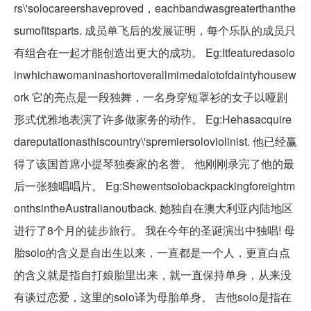
rs\'solocareershaveproved，eachbandwasgreaterthanthe
sumofitsparts. 成员单飞后的发展证明，每个乐队的成员只
有组合在一起才能创造出更大的成功。 Eg:Itfeaturedasolo
inwhichawomaninashortoverallmimedalotofdaintyhousew
ork 它的亮点是一段独舞，一名身穿短罩衫的女子以哑剧
形式优雅地表演了许多做家务的动作。 Eg:Hehasacquire
dareputationasthiscountry\'spremiersoloviolinist. 他已经赢
得了该国首席小提琴独奏家的名誉。 他刚刚录完了他的最
后一张独唱唱片。 Eg:Shewentsolobackpackingforeightm
onthsintheAustralianoutback. 她独自在澳大利亚内陆地区
进行了8个月的徒步旅行。 我在今年的圣诞演出中独唱! 母
胎solo的含义是自出生以来，一直都是一个人，更直白点
的含义就是指自打娘胎里出来，就一直保持单身，从来没
有谈过恋爱，这里的solo译为母胎单身。 吉他solo是指在