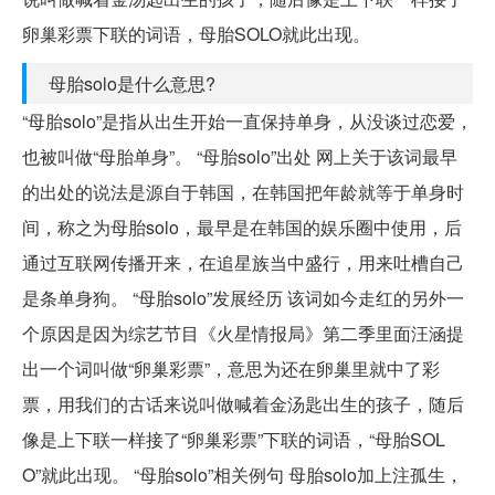
卵巢彩票下联的词语，母胎SOLO就此出现。
母胎solo是什么意思?
“母胎solo”是指从出生开始一直保持单身，从没谈过恋爱，
也被叫做“母胎单身”。 “母胎solo”出处 网上关于该词最早
的出处的说法是源自于韩国，在韩国把年龄就等于单身时
间，称之为母胎solo，最早是在韩国的娱乐圈中使用，后
通过互联网传播开来，在追星族当中盛行，用来吐槽自己
是条单身狗。 “母胎solo”发展经历 该词如今走红的另外一
个原因是因为综艺节目《火星情报局》第二季里面汪涵提
出一个词叫做“卵巢彩票”，意思为还在卵巢里就中了彩
票，用我们的古话来说叫做喊着金汤匙出生的孩子，随后
像是上下联一样接了“卵巢彩票”下联的词语，“母胎SOL
O”就此出现。 “母胎solo”相关例句 母胎solo加上注孤生，