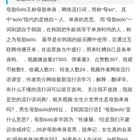
母胎Solo又称母胎单身，网络流行词，简称“母so”。 其
中“solo”指代的是独自一人、单身的意思。 而“母胎solo”一
词则源自于韩国，在韩国把年龄就等于单身时间的人，称
之为母胎solo。 最早是在韩国的娱乐圈中使用，后通过互
联网传播开来，在追星族当中盛行，用来吐槽自己是条单
身狗。 ，视频播放量27303、弹幕量3、点赞数367、投硬
币枚数5、收藏人数31、转发人数24，视频作者网络流行
语课堂，作者简介网络最新流行语学习，解释，翻译等。
有什么不懂的流行词可以留言咨询。 关注我不迷路，我就
是您的流行语词典!，相关视频:女生介意男生是母胎单身
吗?，男生母胎solo的特征，【韩国流行语】“母胎solo”是
什么意思?，母胎solo多半因为「性缘脑」!但是我们不建
议你戒掉它，26岁母胎单身直男，脱单记，女生真的会喜
欢“母胎单身”的男生吗?，如果有个人告诉你，ta母胎sol