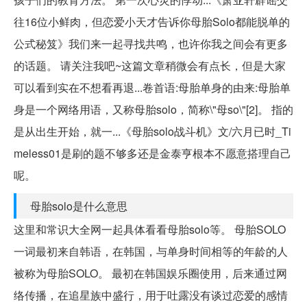
往16位小鲜肉，但恋爱小天才告诉你母胎Solo都能脱单的
公式秘笈》我们来一起寻找共鸣，也许你我之间会有更多
的话题。 请关注我吧~这篇文章稍微会有点长，但是大家
可以看到实在不想看再退...卷首语:母胎单身的由来:母胎单
身是一个网络用语，又称母胎solo，简称\"母so\"[2]。 指的
是从出生开始，就一...《母胎solo战斗机》文/六月已时_Ti
meless01是刷的题不够多还是金泰亨根本不愿意搭理自己
呢。
母胎solo是什么意思
这里和常识大全网一起具体看看母胎solo等。 母胎SOLO
一词最初来自韩语，在韩国，与单身时间相等的年龄的人
被称为母胎SOLO。 最初在韩国娱乐圈使用，后来通过网
络传播，在追星族中盛行，用于吐露没有谈过恋爱的感情