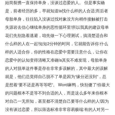
始简裂携一直保持单身，没谈过恋爱的人。 但是事实确
是，前者经历的多，早就知道ta找什么样的人合适;而后者
母胎单身，往往陷入没谈过找对象没方向稍作接触被打击
失源岩去信心继续单身的恶性循环里!所以我真的建议母单
花们先别急着逃避，咱先做一下心理测试，搞清楚适合和
什么样的人在一起!短短2分钟的时间，它就能告诉你:什么
样的人适合你，你的性格在恋爱中需要注意什么，让你在
恋爱中的认知变得清晰又准确!a其实不难发现，母胎单身
的人对脱单这件事是存在非常多误解的，其中最大的误解
就是，他们总觉得自己脱不了单是因为“缘分还没到”，总
是想着“要不还是再等等吧”。 Word麻鸭，快别傻了!你最大
的问题根本不是等不到合适的人，而是这么多年来你根本
对自己一无所知，甚至都不清楚自己要等什么样的人!因为
没有谈过恋爱，所以筛选标准非常容易极端:有的人对另一