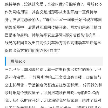
保持单身，没谈过恋爱，也被叫做\"母胎单身\"。母胎solo
作为网络用语，其含义是指形容从出生开始一直保持单
身，没谈过恋爱的人。\"母胎solo\"一词最开始出现在韩国
的娱乐圈中，后通过互联网传播开来。网友们用来吐槽自
己是条单身狗。持续筑牢安全屏障--部分省份防汛抗旱一
线见闻我国首次出口高铁列车雅万高铁高速动车组启运医
保局出新方案咱们离\"种牙自由\"
母胎solo
三九已至，却和暖如春，着一层夹袄步出监牢的瞬间，已
是汗流浃背。 一阵脚步声响...正文我出身青楼，却偏偏与
公主长得像，于是被迫代替她去往敌国和亲。 传闻我的和
亲对象是个残疾皇子，可洞房花烛夜当晚...母胎SOLO的
我，从什么时候开始，无比渴望我的新家庭，想过了我对
孩子们的教育方法。 第一次心灵的悸动...《萧亚轩辟谣交