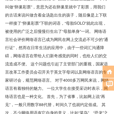
叫做“卵巢彩票”，意思为还在卵巢里就中了彩票，用我们
的古话来说叫做含着金汤匙出生的孩子，随后像是上下联
一样接了“卵巢彩票”下联的词语，“母胎SOLO”就此出现，
被使用的广泛之后慢慢衍生出了“母胎单身”一词。 网络语
言社会评价网络语言已成为网民在网上交流必不可少的“通
行证”，然而在日常生活的应用中，由于一些词汇沟通障
碍，网络语言在带给人们新奇感觉的同时，也给人们的交
流造成不便。 这个问题也引起了主管部门的重视，国家语
言改革工作委员会召开关于英文字母词以及网络语言的专
家研讨会，规范网络语言。 对于4000多万网民来说，网络
语言有着独特的魅力。 一位大学生在接受采访时表示，网
络语言也是一种文化。 首先，为了省事，比如网上说“再
见”，一般只用数字88代替，时间久了也就约定俗成。 其
次，不少网络用语有它自身的意义，比如“菜鸟”、“恐龙”之