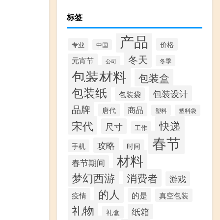
标签
产品
价格
专业
中国
冬天
元宵节
冬季
公司
包装材料
包装盒
包装纸
包装设计
包装袋
品牌
商品
唐代
塑料
塑料袋
宋代
快递
尺寸
工作
春节
攻略
手机
时间
材料
春节期间
梦幻西游
消费者
游戏
的人
疫情
的是
真空包装
礼物
纸箱
礼盒