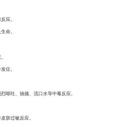
敏反应。
及生命。
状。
并发症。
剧烈呕吐、抽搐、流口水等中毒反应。
等皮肤过敏反应。