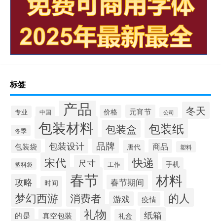
标签
产品
冬天
元宵节
价格
专业
中国
公司
包装材料
包装纸
包装盒
冬季
品牌
包装设计
商品
包装袋
唐代
塑料
宋代
快递
尺寸
手机
工作
塑料袋
春节
材料
攻略
春节期间
时间
梦幻西游
的人
消费者
游戏
疫情
礼物
纸箱
的是
真空包装
礼盒