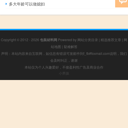
多大年龄可以做媳妇
Copyright © 2012 - 2026
包装材料网
Powered by
网站分类目录
|
精选推荐文章
|
网
站地图
|
疑难解答
声明：本站内容来自互联网，如信息有错误可发邮件到f_fb#foxmail.com说明，我们
会及时纠正，谢谢
本站仅为个人兴趣爱好，不接盈利性广告及商业合作
小男孩