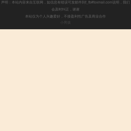
声明：本站内容来自互联网，如信息有错误可发邮件到f_fb#foxmail.com说明，我们
会及时纠正，谢谢
本站仅为个人兴趣爱好，不接盈利性广告及商业合作
小男孩