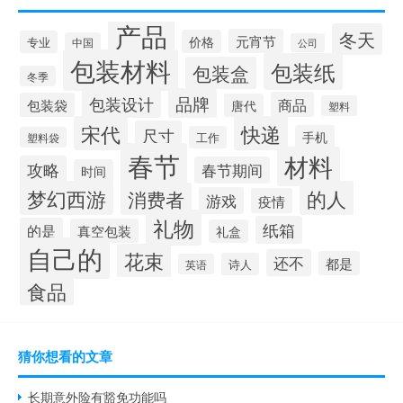
产品
冬天
元宵节
价格
专业
中国
公司
包装材料
包装纸
包装盒
冬季
品牌
包装设计
商品
包装袋
唐代
塑料
宋代
快递
尺寸
手机
工作
塑料袋
春节
材料
攻略
春节期间
时间
梦幻西游
的人
消费者
游戏
疫情
礼物
纸箱
的是
真空包装
礼盒
自己的
花束
还不
都是
诗人
英语
食品
猜你想看的文章
长期意外险有豁免功能吗