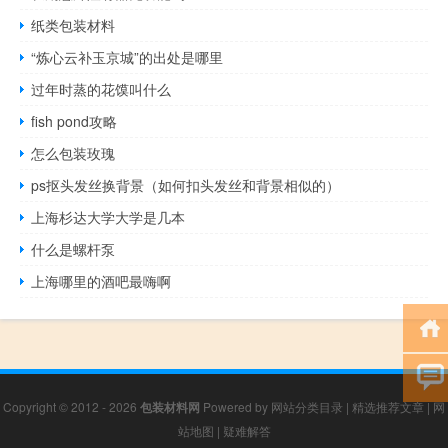
纸类包装材料
“炼心云补玉京城”的出处是哪里
过年时蒸的花馍叫什么
fish pond攻略
怎么包装玫瑰
ps抠头发丝换背景（如何扣头发丝和背景相似的）
上海杉达大学大学是几本
什么是螺杆泵
上海哪里的酒吧最嗨啊
Copyright © 2012 - 2026
包装材料网
Powered by
网站分类目录
|
精选推荐文章
|
网
站地图
|
疑难解答