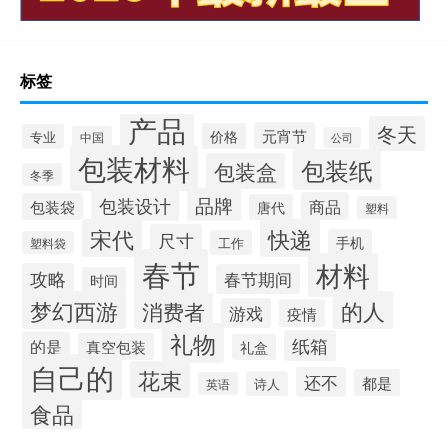
标签
产品
冬天
元宵节
价格
专业
中国
公司
包装材料
包装纸
包装盒
冬季
品牌
包装设计
商品
包装袋
唐代
塑料
宋代
快递
尺寸
手机
工作
塑料袋
春节
材料
攻略
春节期间
时间
梦幻西游
的人
消费者
游戏
疫情
礼物
纸箱
的是
真空包装
礼盒
自己的
花束
还不
都是
诗人
英语
食品