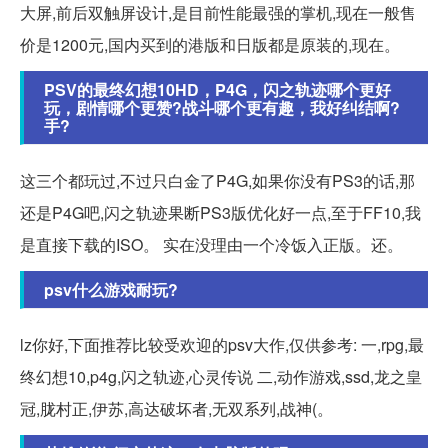
大屏,前后双触屏设计,是目前性能最强的掌机,现在一般售
价是1200元,国内买到的港版和日版都是原装的,现在。
PSV的最终幻想10HD，P4G，闪之轨迹哪个更好
玩，剧情哪个更赞?战斗哪个更有趣，我好纠结啊?
手?
这三个都玩过,不过只白金了P4G,如果你没有PS3的话,那
还是P4G吧,闪之轨迹果断PS3版优化好一点,至于FF10,我
是直接下载的ISO。 实在没理由一个冷饭入正版。还。
psv什么游戏耐玩?
lz你好,下面推荐比较受欢迎的psv大作,仅供参考: 一,rpg,最
终幻想10,p4g,闪之轨迹,心灵传说 二,动作游戏,ssd,龙之皇
冠,胧村正,伊苏,高达破坏者,无双系列,战神(。