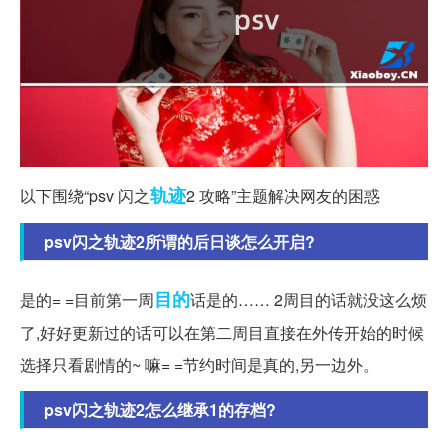
轨迹
以下围绕“psv 闪之
2 攻略”主题解决网友的困惑
psv闪之轨迹2所谓的后日谈怎么开启?
目的
是的= =目前第一周
话是的…… 2周目的话就没这么烦
了,好好更新过的话可以在第二周目直接在外传开始的时候
选择只看剧情的~ 嘛= =节约时间是真的,另一边外。
psv闪之轨迹2怎么继承1的存档?