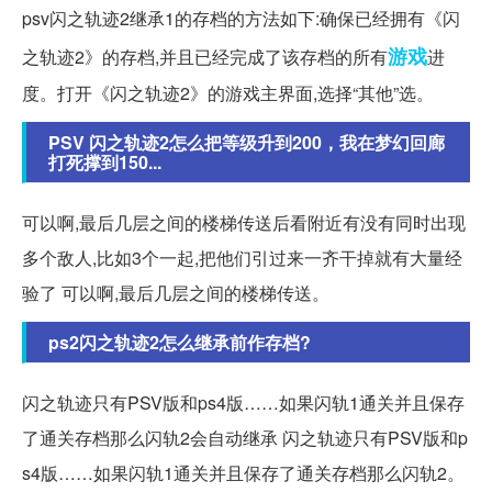
psv闪之轨迹2继承1的存档的方法如下:确保已经拥有《闪
游戏
之轨迹2》的存档,并且已经完成了该存档的所有
进
度。打开《闪之轨迹2》的游戏主界面,选择“其他”选。
PSV 闪之轨迹2怎么把等级升到200，我在梦幻回廊
打死撑到150...
可以啊,最后几层之间的楼梯传送后看附近有没有同时出现
多个敌人,比如3个一起,把他们引过来一齐干掉就有大量经
验了 可以啊,最后几层之间的楼梯传送。
ps2闪之轨迹2怎么继承前作存档?
闪之轨迹只有PSV版和ps4版……如果闪轨1通关并且保存
了通关存档那么闪轨2会自动继承 闪之轨迹只有PSV版和p
s4版……如果闪轨1通关并且保存了通关存档那么闪轨2。