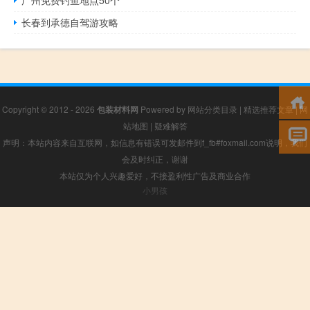
广州免费钓鱼地点50个
长春到承德自驾游攻略
Copyright © 2012 - 2026
包装材料网
Powered by
网站分类目录
|
精选推荐文章
|
网
站地图
|
疑难解答
声明：本站内容来自互联网，如信息有错误可发邮件到f_fb#foxmail.com说明，我们
会及时纠正，谢谢
本站仅为个人兴趣爱好，不接盈利性广告及商业合作
小男孩