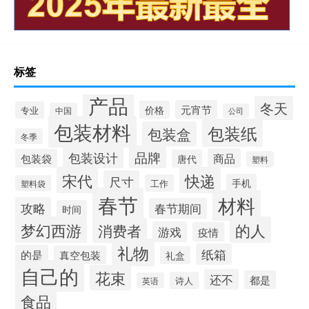
标签
产品
冬天
元宵节
价格
专业
中国
公司
包装材料
包装纸
包装盒
冬季
品牌
包装设计
商品
包装袋
唐代
塑料
宋代
快递
尺寸
手机
工作
塑料袋
春节
材料
攻略
春节期间
时间
梦幻西游
的人
消费者
游戏
疫情
礼物
纸箱
的是
真空包装
礼盒
自己的
花束
还不
都是
诗人
英语
食品