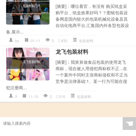
[摘要]：哪位看官，有没有 购买纸盒采
购平台，纸盒效果好吗？？图铭包装设
备网是国内较大的包装机械化设备及其
自动化电商平台,汇集国内外各型包装设
备,展示...
bz
01-11
5
835
包装材料
龙飞包装材料
[摘要]：我舅舅做食品包装的使用龙飞
商标，现在被人用侵犯商标权不正...在
一个案件中同时主张商标侵权和不正当
竞争是法律基础:1、某一行为可能在侵
犯注册商...
lf
11-15
2
516
包装材料
☚