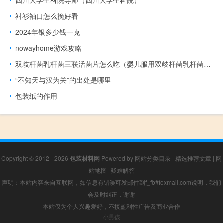
四川大学生科院导师（四川大学生科院）
衬衫袖口怎么挽好看
2024年银多少钱一克
nowayhome游戏攻略
双歧杆菌乳杆菌三联活菌片怎么吃（婴儿服用双歧杆菌乳杆菌三联活菌片的作用）
“不知天与汉为关”的出处是哪里
包装纸的作用
Copyright © 2012 - 2026
包装材料网
Powered by
网站分类目录
|
精选推荐文章
|
网
站地图
|
疑难解答
声明：本站内容来自互联网，如信息有错误可发邮件到f_fb#foxmail.com说明，我们
会及时纠正，谢谢
本站仅为个人兴趣爱好，不接盈利性广告及商业合作
小男孩