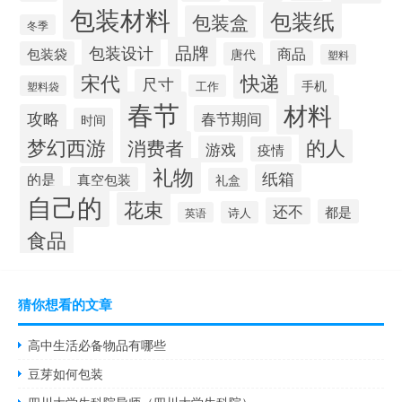
包装材料
包装纸
包装盒
冬季
品牌
包装设计
商品
包装袋
唐代
塑料
宋代
快递
尺寸
手机
工作
塑料袋
春节
材料
攻略
春节期间
时间
梦幻西游
的人
消费者
游戏
疫情
礼物
纸箱
的是
真空包装
礼盒
自己的
花束
还不
都是
诗人
英语
食品
猜你想看的文章
高中生活必备物品有哪些
豆芽如何包装