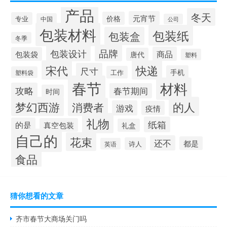
产品
冬天
元宵节
价格
专业
中国
公司
包装材料
包装纸
包装盒
冬季
品牌
包装设计
商品
包装袋
唐代
塑料
宋代
快递
尺寸
手机
工作
塑料袋
春节
材料
攻略
春节期间
时间
梦幻西游
的人
消费者
游戏
疫情
礼物
纸箱
的是
真空包装
礼盒
自己的
花束
还不
都是
诗人
英语
食品
猜你想看的文章
齐市春节大商场关门吗