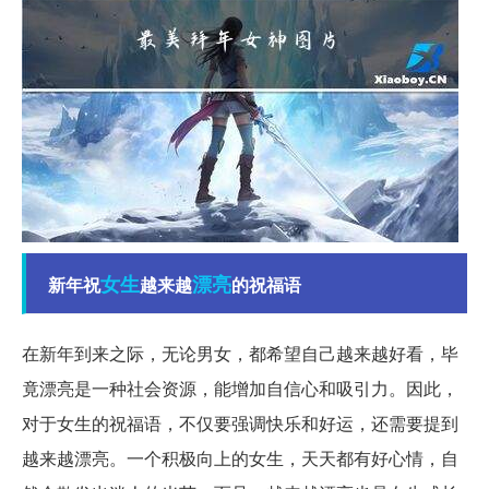
女生
漂亮
新年祝
越来越
的祝福语
在新年到来之际，无论男女，都希望自己越来越好看，毕
竟漂亮是一种社会资源，能增加自信心和吸引力。因此，
对于女生的祝福语，不仅要强调快乐和好运，还需要提到
越来越漂亮。一个积极向上的女生，天天都有好心情，自