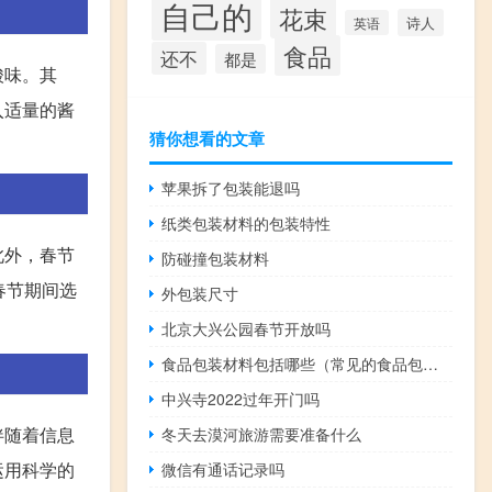
自己的
花束
诗人
英语
食品
还不
都是
酸味。其
入适量的酱
猜你想看的文章
苹果拆了包装能退吗
纸类包装材料的包装特性
此外，春节
防碰撞包装材料
春节期间选
外包装尺寸
北京大兴公园春节开放吗
食品包装材料包括哪些（常见的食品包装材料有哪些）
中兴寺2022过年开门吗
伴随着信息
冬天去漠河旅游需要准备什么
运用科学的
微信有通话记录吗