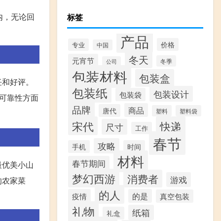
内，无论回
标签
产品
价格
专业
中国
冬天
元宵节
冬季
公司
包装材料
包装盒
任和好评。
包装纸
包装设计
包装袋
可靠性方面
品牌
商品
唐代
塑料
塑料袋
宋代
快递
尺寸
工作
春节
攻略
手机
时间
材料
春节期间
最优美小山
梦幻西游
消费者
游戏
的农家菜
的人
疫情
的是
真空包装
礼物
纸箱
礼盒