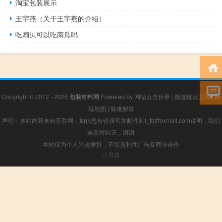
淘宝包装展示
王宇燕（关于王宇燕的介绍）
吃扇贝可以吃南瓜吗
Copyright © 2012 - 2026
包装材料网
Powered by
网站分类目录
|
精选推荐文章
|
网
站地图
|
疑难解答
声明：本站内容来自互联网，如信息有错误可发邮件到f_fb#foxmail.com说明，我们
会及时纠正，谢谢
本站仅为个人兴趣爱好，不接盈利性广告及商业合作
小男孩