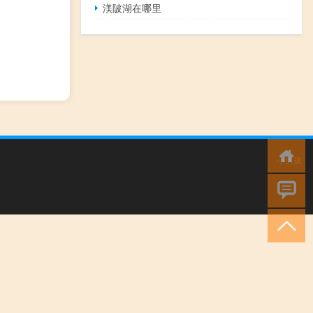
渼陂湖在哪里
小男孩