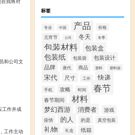
现在我将对
标签
产品
价格
专业
中国
冬天
元宵节
冬季
公司
包装材料
包装盒
包装纸
包装设计
包装袋
员和公司文
品牌
商品
唐代
塑料
塑料袋
宋代
快递
尺寸
工作
春节
攻略
手机
时间
材料
春节期间
梦幻西游
消费者
应工作并成
游戏
的人
疫情
的是
真空包装
礼物
纸箱
礼盒
，工作主动