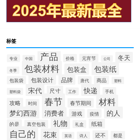
标签
产品
冬天
元宵节
价格
专业
中国
公司
包装材料
包装纸
包装盒
冬季
品牌
包装设计
商品
包装袋
唐代
塑料
宋代
快递
尺寸
手机
工作
塑料袋
春节
材料
攻略
春节期间
时间
梦幻西游
的人
消费者
游戏
疫情
礼物
纸箱
的是
真空包装
礼盒
自己的
花束
还不
都是
诗人
英语