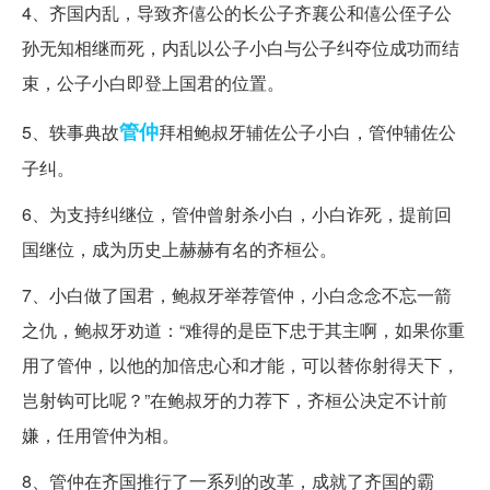
4、齐国内乱，导致齐僖公的长公子齐襄公和僖公侄子公
孙无知相继而死，内乱以公子小白与公子纠夺位成功而结
束，公子小白即登上国君的位置。
管仲
5、轶事典故
拜相鲍叔牙辅佐公子小白，管仲辅佐公
子纠。
6、为支持纠继位，管仲曾射杀小白，小白诈死，提前回
国继位，成为历史上赫赫有名的齐桓公。
7、小白做了国君，鲍叔牙举荐管仲，小白念念不忘一箭
之仇，鲍叔牙劝道：“难得的是臣下忠于其主啊，如果你重
用了管仲，以他的加倍忠心和才能，可以替你射得天下，
岂射钩可比呢？”在鲍叔牙的力荐下，齐桓公决定不计前
嫌，任用管仲为相。
8、管仲在齐国推行了一系列的改革，成就了齐国的霸