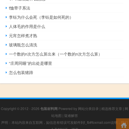
t恤带子系法
李钰为什么会死（李钰是如何死的）
人体毛的作用是什么
元宵怎样煮才熟
玻璃瓶怎么清洗
一个数的n次方怎么算出来（一个数的n次方怎么算）
“庄周同睡”的出处是哪里
怎么包装猪蹄
Copyright © 2012 - 2026
包装材料网
Powered by
网站分类目录
|
精选推荐文章
|
网
站地图
|
疑难解答
声明：本站内容来自互联网，如信息有错误可发邮件到f_fb#foxmail.com说明，我们