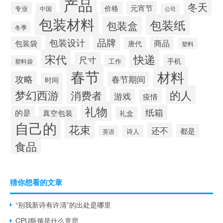
产品
冬天
元宵节
价格
专业
中国
公司
包装材料
包装纸
包装盒
冬季
品牌
包装设计
商品
包装袋
唐代
塑料
宋代
快递
尺寸
手机
工作
塑料袋
春节
材料
攻略
春节期间
时间
梦幻西游
的人
消费者
游戏
疫情
礼物
纸箱
的是
真空包装
礼盒
自己的
花束
还不
都是
诗人
英语
食品
猜你想看的文章
“别我新诗有许清”的出处是哪里
CPU瓶颈是什么意思