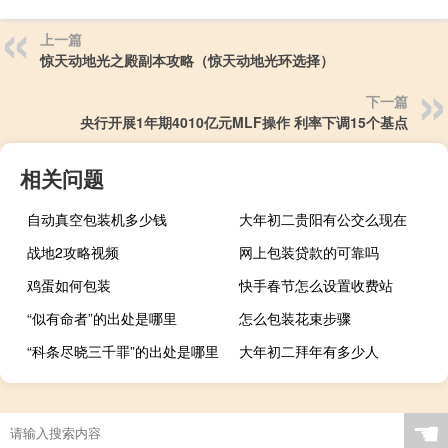
上一篇
惊天动地光之殿副本攻略（惊天动地光环选择）
下一篇
央行开展1年期4010亿元MLF操作 利率下调15个基点
相关问题
自动真空包装机多少钱
大年初二贵阳有公交么现在
战地2攻略视频
网上包装贷款的可靠吗
鸡蛋如何包装
快手春节怎么设置收费站
“似有命者”的出处是哪里
怎么包装花束步骤
“科条尽晓三千罪”的出处是哪里
大年初二拜年有多少人
☚