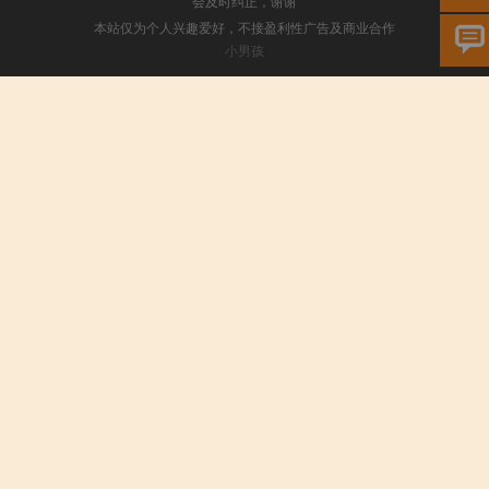
会及时纠正，谢谢
本站仅为个人兴趣爱好，不接盈利性广告及商业合作
小男孩