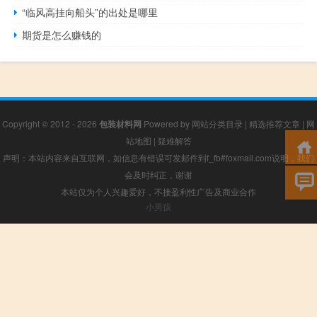
“临风高挂向船头”的出处是哪里
期货是怎么赚钱的
Copyright © 2012 - 2026
包装材料网
Powered by
网站分类目录
|
精选推荐文章
|
网
站地图
|
疑难解答
声明：本站内容来自互联网，如信息有错误可发邮件到f_fb#foxmail.com说明，我们
会及时纠正，谢谢
本站仅为个人兴趣爱好，不接盈利性广告及商业合作
小男孩