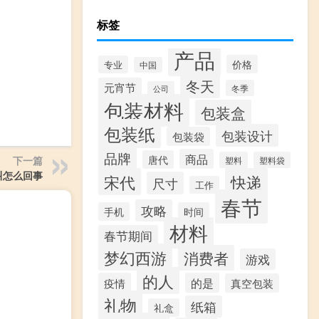
标签
产品
价格
专业
中国
冬天
元宵节
冬季
公司
包装材料
包装盒
包装纸
包装设计
包装袋
品牌
商品
唐代
下一篇
塑料
塑料袋
叫怎么回事
宋代
快递
尺寸
工作
春节
攻略
手机
时间
材料
春节期间
梦幻西游
消费者
游戏
的人
疫情
的是
真空包装
礼物
纸箱
礼盒