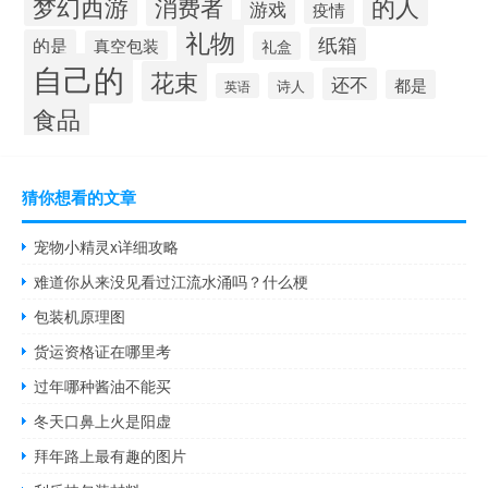
梦幻西游
的人
消费者
游戏
疫情
礼物
纸箱
的是
真空包装
礼盒
自己的
花束
还不
都是
诗人
英语
食品
猜你想看的文章
宠物小精灵x详细攻略
难道你从来没见看过江流水涌吗？什么梗
包装机原理图
货运资格证在哪里考
过年哪种酱油不能买
冬天口鼻上火是阳虚
拜年路上最有趣的图片