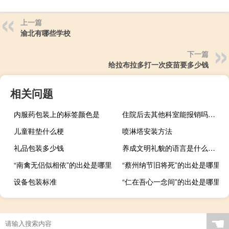
上一篇
渝北有哪些学校
下一篇
给拉布拉多打一次疫苗要多少钱
相关问题
内服药包装上的标签颜色是
住院后去其他科室能报销吗（怎样换qq头像）
儿童鞋垫什么梗
喷淋塔安装方法
礼品包装多少钱
养成文明礼貌的语言是什么（怎样养成文明礼貌的语言习惯）
“南禽无侣似相依”的出处是哪里
“蔡州纳节旧将死”的出处是哪里
设备包装标准
“仁在吾心一念间”的出处是哪里
☚