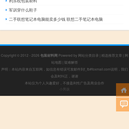
利乐枕包装材料
军训穿什么鞋子
二手联想笔记本电脑能卖多少钱 联想二手笔记本电脑
Copyright © 2012 - 2026
包装材料网
Powered by
网站分类目录
|
精选推荐文章
|
网
站地图
|
疑难解答
声明：本站内容来自互联网，如信息有错误可发邮件到f_fb#foxmail.com说明，我们
会及时纠正，谢谢
本站仅为个人兴趣爱好，不接盈利性广告及商业合作
小男孩