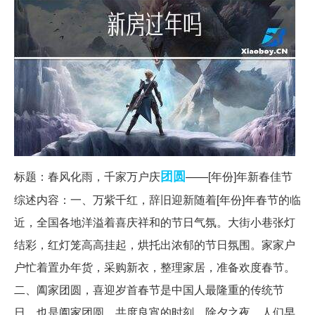
团圆
标题：春风化雨，千家万户庆
——[年份]年新春佳节
综述内容：一、万紫千红，辞旧迎新随着[年份]年春节的临
近，全国各地洋溢着喜庆祥和的节日气氛。大街小巷张灯
结彩，红灯笼高高挂起，烘托出浓郁的节日氛围。家家户
户忙着置办年货，采购新衣，整理家居，准备欢度春节。
二、阖家团圆，喜迎岁首春节是中国人最隆重的传统节
日，也是阖家团圆、共度良宵的时刻。除夕之夜，人们早