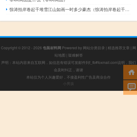
惊涛拍岸卷起千堆雪江山如画一时多少豪杰（惊涛拍岸卷起千堆雪）
Copyright © 2012 - 2026
包装材料网
Powered by
网站分类目录
|
精选推荐文章
|
网
站地图
|
疑难解答
声明：本站内容来自互联网，如信息有错误可发邮件到f_fb#foxmail.com说明，我们
会及时纠正，谢谢
本站仅为个人兴趣爱好，不接盈利性广告及商业合作
小男孩