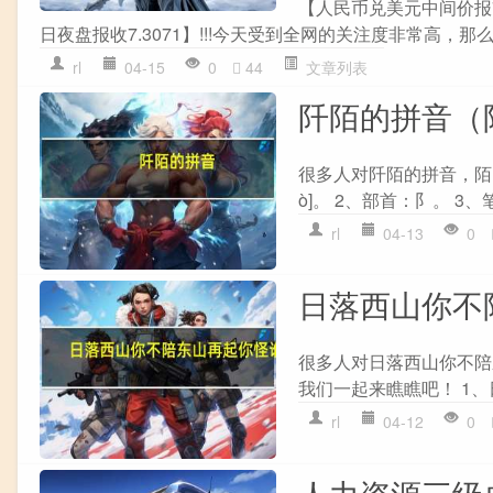
【人民币兑美元中间价报7.
日夜盘报收7.3071】!!!今天受到全网的关注度非常高，那么具
rl
04-15
0
44
文章列表
阡陌的拼音（
很多人对阡陌的拼音，陌
ò]。 2、部首：阝。 3、
rl
04-13
0
日落西山你不
很多人对日落西山你不陪
我们一起来瞧瞧吧！ 1、日落
rl
04-12
0
人力资源三级