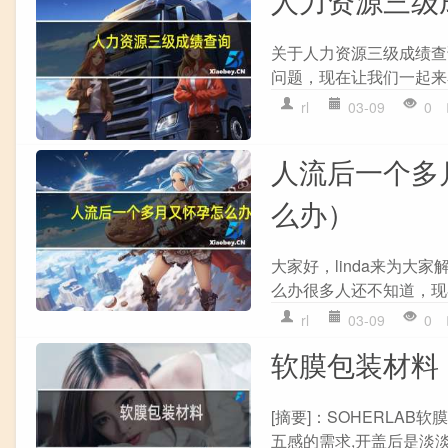
关于人力资源三级成绩查
问题，现在让我们一起来看
rl
03-09
0
人流后一个多
么办）
大家好，linda来为
么办很多人还不知道，现在
rl
03-09
0
软膜包装材料
[摘要]：SOHERLAB
五感的需求,开盖后是淡淡