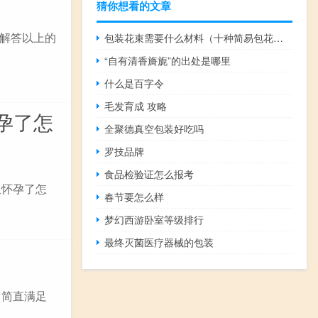
猜你想看的文章
解答以上的
包装花束需要什么材料（十种简易包花法）
“自有清香旖旎”的出处是哪里
什么是百字令
毛发育成 攻略
孕了怎
全聚德真空包装好吃吗
罗技品牌
食品检验证怎么报考
又怀孕了怎
春节要怎么样
梦幻西游卧室等级排行
最终灭菌医疗器械的包装
它简直满足