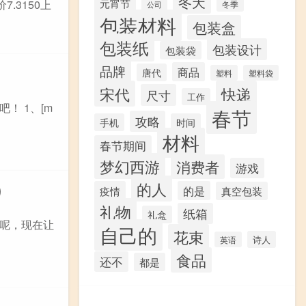
冬天
元宵节
.3150上
冬季
公司
包装材料
包装盒
包装纸
包装设计
包装袋
品牌
商品
唐代
塑料
塑料袋
宋代
快递
尺寸
工作
！ 1、[m
春节
攻略
手机
时间
材料
春节期间
梦幻西游
消费者
游戏
）
的人
疫情
的是
真空包装
礼物
纸箱
礼盒
呢，现在让
自己的
花束
诗人
英语
食品
还不
都是