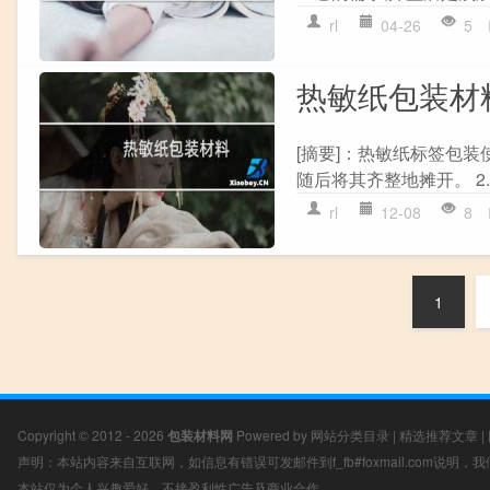
rl
04-26
5
热敏纸包装材
[摘要]：热敏纸标签包装
随后将其齐整地摊开。 2.
rl
12-08
8
1
Copyright © 2012 - 2026
包装材料网
Powered by
网站分类目录
|
精选推荐文章
|
声明：本站内容来自互联网，如信息有错误可发邮件到f_fb#foxmail.com说明
本站仅为个人兴趣爱好，不接盈利性广告及商业合作