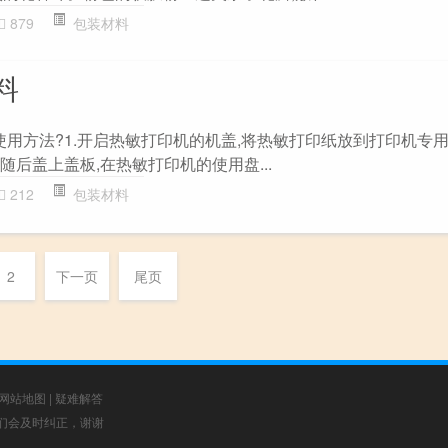
879
包装材料
料
使用方法?1.开启热敏打印机的机盖,将热敏打印纸放到打印机专用
随后盖上盖板,在热敏打印机的使用盘...
212
包装材料
2
下一页
尾页
网站地图
|
疑难解答
，我们会及时纠正，谢谢