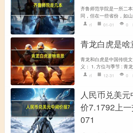
齐鲁师范学院是一所二本
同，但在一些省份，如山
rl
01-01
0
青龙白虎是啥
青龙和白虎是中国传统文
义： 1. 方位与季节 :
rl
12-31
0
人民币兑美元中
价7.1792上
071