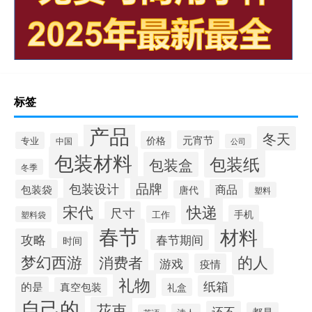
标签
产品
冬天
元宵节
价格
专业
中国
公司
包装材料
包装纸
包装盒
冬季
品牌
包装设计
商品
包装袋
唐代
塑料
宋代
快递
尺寸
手机
工作
塑料袋
春节
材料
攻略
春节期间
时间
梦幻西游
的人
消费者
游戏
疫情
礼物
纸箱
的是
真空包装
礼盒
自己的
花束
还不
都是