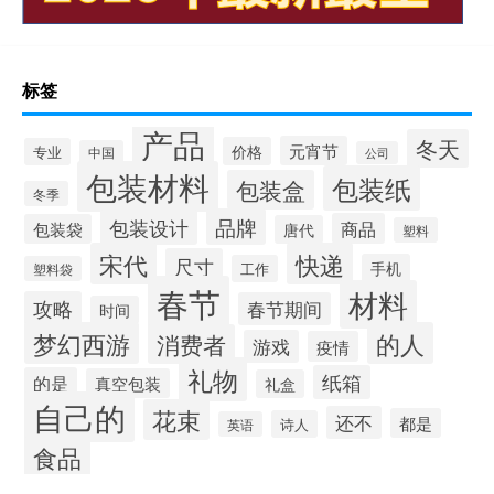
标签
产品
冬天
元宵节
价格
专业
中国
公司
包装材料
包装纸
包装盒
冬季
品牌
包装设计
商品
包装袋
唐代
塑料
宋代
快递
尺寸
手机
工作
塑料袋
春节
材料
攻略
春节期间
时间
梦幻西游
的人
消费者
游戏
疫情
礼物
纸箱
的是
真空包装
礼盒
自己的
花束
还不
都是
诗人
英语
食品