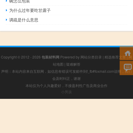
碗怎么包装
为什么过年要吃甘露子
调疏是什么意思
Copyright © 2012 - 2026
包装材料网
Powered by
网站分类目录
|
精选推荐文章
|
网
站地图
|
疑难解答
声明：本站内容来自互联网，如信息有错误可发邮件到f_fb#foxmail.com说明，我们
会及时纠正，谢谢
本站仅为个人兴趣爱好，不接盈利性广告及商业合作
小男孩