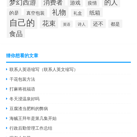
梦幻西游
的人
消费者
游戏
疫情
礼物
纸箱
的是
真空包装
礼盒
自己的
花束
还不
都是
诗人
英语
食品
猜你想看的文章
联系人英语缩写（联系人英文缩写）
干花包装方法
打麻将祝福语
冬天浸温泉好吗
豆腐渣当肥料的弊病
海贼王拜年是第几集开始
行政后勤管理工作总结