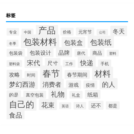
标签
产品
冬天
元宵节
价格
专业
中国
公司
包装材料
包装纸
包装盒
冬季
品牌
包装设计
商品
包装袋
唐代
塑料
宋代
快递
尺寸
手机
工作
塑料袋
春节
材料
攻略
春节期间
时间
梦幻西游
的人
消费者
游戏
疫情
礼物
纸箱
的是
真空包装
礼盒
自己的
花束
还不
都是
诗人
英语
食品