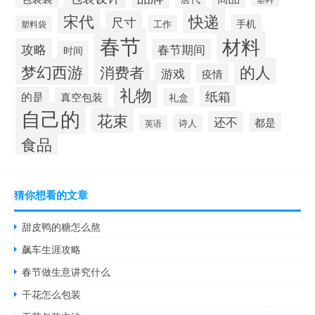
宋代
快递
尺寸
手机
工作
塑料袋
春节
材料
攻略
春节期间
时间
梦幻西游
的人
消费者
游戏
疫情
礼物
纸箱
的是
真空包装
礼盒
自己的
花束
还不
都是
诗人
英语
食品
猜你想看的文章
甜皮鸭的糖怎么熬
飙车生涯攻略
春节做生意讲究什么
干花怎么包装