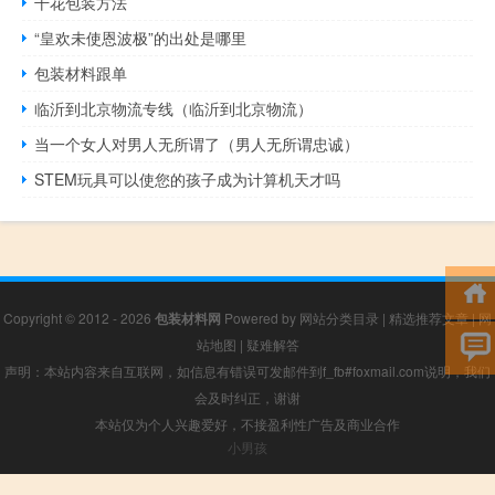
干花包装方法
“皇欢未使恩波极”的出处是哪里
包装材料跟单
临沂到北京物流专线（临沂到北京物流）
当一个女人对男人无所谓了（男人无所谓忠诚）
STEM玩具可以使您的孩子成为计算机天才吗
Copyright © 2012 - 2026
包装材料网
Powered by
网站分类目录
|
精选推荐文章
|
网
站地图
|
疑难解答
声明：本站内容来自互联网，如信息有错误可发邮件到f_fb#foxmail.com说明，我们
会及时纠正，谢谢
本站仅为个人兴趣爱好，不接盈利性广告及商业合作
小男孩