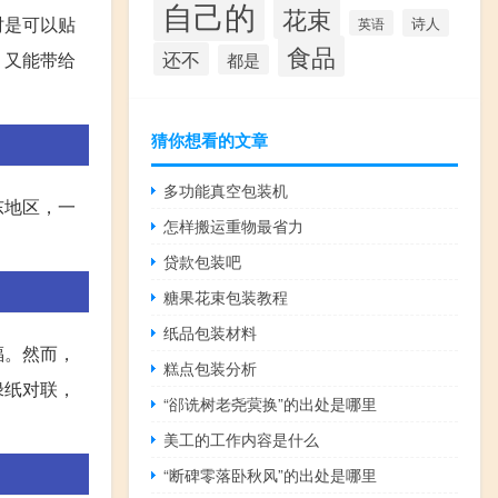
自己的
花束
时是可以贴
诗人
英语
食品
还不
，又能带给
都是
猜你想看的文章
多功能真空包装机
东地区，一
怎样搬运重物最省力
贷款包装吧
糖果花束包装教程
纸品包装材料
福。然而，
糕点包装分析
绿纸对联，
“郤诜树老尧蓂换”的出处是哪里
美工的工作内容是什么
“断碑零落卧秋风”的出处是哪里