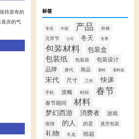
标签
保持原有的
来喜庆的气
产品
价格
专业
中国
冬天
元宵节
冬季
公司
包装材料
包装盒
包装纸
包装设计
包装袋
品牌
商品
唐代
塑料
塑料袋
宋代
快递
尺寸
工作
春节
攻略
手机
时间
材料
春节期间
梦幻西游
消费者
游戏
的人
疫情
的是
真空包装
礼物
纸箱
礼盒