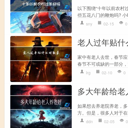
以下围绕“十年以前农村过
些五花八门的鞭炮吗? 小
sny
02-15
0
老人过年贴什
家中有老人去世，春节应
春节不可或缺的一部分，
lrg
02-10
0
多大年龄给老
如果想去养老院养老，多
方。但是，很多人对于在
ddn
02-05
0