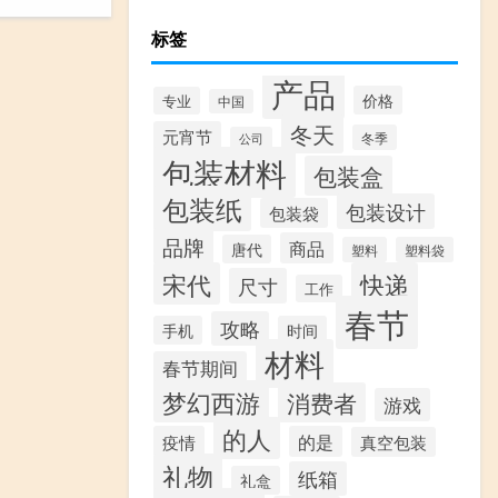
标签
产品
价格
专业
中国
冬天
元宵节
冬季
公司
包装材料
包装盒
包装纸
包装设计
包装袋
品牌
商品
唐代
塑料
塑料袋
宋代
快递
尺寸
工作
春节
攻略
手机
时间
材料
春节期间
梦幻西游
消费者
游戏
的人
疫情
的是
真空包装
礼物
纸箱
礼盒