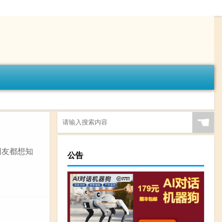
☚
网友都想知
公告