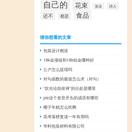
自己的
花束
诗人
英语
食品
还不
都是
猜你想看的文章
包装设计阐述
18k金项链和18k铂金哪种好
公户怎么提现吗
对勾函数的最值怎么求（对勾）
“饮光论劫坐禅”的出处是哪里
pie这个发音开头的成语有哪些
椰子年糕怎么吃啊
高考落榜复读一年有用吗
华利包装材料有限公司