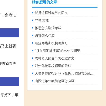
猜你想看的文章
我是这样过春节的图文
售，会通过
罪城 攻略
雅思怎么取消考试
卤菜怎么包装
经济师培训机构哪家好
候马上就要
“月在清湘洲渚寒”的出处是哪里
农村老人的春节怎么过作文
用购物券等
郑州化妆学校哪里的最好
天猫超市能投诉吗（投诉天猫超市怎么投诉）
山西过年气氛简笔画怎么画
种情况下，苹