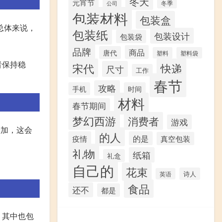
冬天
元宵节
冬季
公司
包装材料
包装盒
总体来说，
包装纸
包装设计
包装袋
品牌
商品
唐代
塑料
塑料袋
者保持稳
宋代
快递
尺寸
工作
春节
攻略
手机
时间
材料
春节期间
梦幻西游
消费者
游戏
增加，这会
的人
疫情
的是
真空包装
礼物
纸箱
礼盒
自己的
花束
诗人
英语
食品
还不
都是
，其中也包