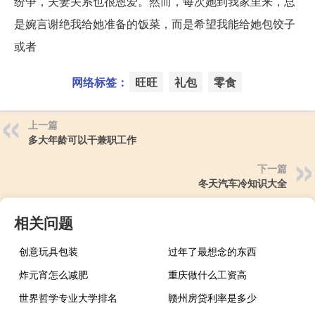
纷争，夫妻关系也很恩爱。然而，每次她到我家里来，总
是婉言谢绝我给她准备的饭菜，而是希望我能给她包饺子
或者
网络标签：
旺旺
礼包
零食
上一篇
多大年龄可以干兼职工作
下一篇
冬天汽车冷知识大全
相关问题
创意玩具包装
过年了最想念的东西
炸元宵怎么减肥
重庆做什么工资高
世界哲学专业大学排名
赣州房贷利率是多少