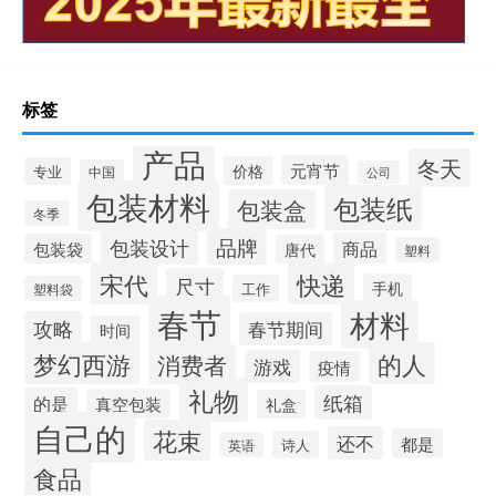
标签
产品
冬天
元宵节
价格
专业
中国
公司
包装材料
包装纸
包装盒
冬季
品牌
包装设计
商品
包装袋
唐代
塑料
宋代
快递
尺寸
手机
工作
塑料袋
春节
材料
攻略
春节期间
时间
梦幻西游
的人
消费者
游戏
疫情
礼物
纸箱
的是
真空包装
礼盒
自己的
花束
还不
都是
诗人
英语
食品