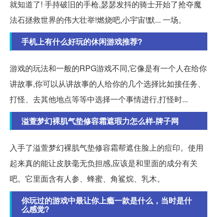
就知道了! 手持破旧的手枪,瑟瑟发抖的骑士开始了抢夺魔
法石拯救世界的伟大壮举!燃烧吧,小宇宙!默... 一场。
手机上有什么好玩的休闲游戏推荐?
游戏的玩法和一般的RPG游戏不同,它像是有一个人在给你
讲故事,你可以从讲故事的人给你的几个选择比如接任务、
打怪、去其他地点等等中选择一个事情进行,打怪时...
溢萱梦幻裸肌气垫修容霜遮瑕力怎么样-牌子网
入手了溢萱梦幻裸肌气垫修容霜帮遮住脸上的痘印。使用
起来真的能让皮肤毫无负担感,应该是和里面的成分有关
吧。它里面含有人参、蜂蜜、角鲨烷、乳木。
你玩过的游戏中最让你上瘾一款是什么，当时是什
么感觉?