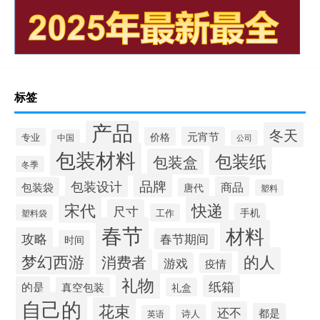
标签
产品
冬天
元宵节
价格
专业
中国
公司
包装材料
包装纸
包装盒
冬季
品牌
包装设计
商品
包装袋
唐代
塑料
宋代
快递
尺寸
手机
工作
塑料袋
春节
材料
攻略
春节期间
时间
梦幻西游
的人
消费者
游戏
疫情
礼物
纸箱
的是
真空包装
礼盒
自己的
花束
还不
都是
诗人
英语