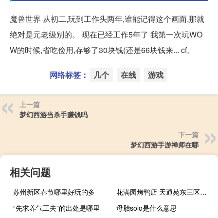
魔兽世界 从初二,玩到工作头两年,谁能记得这个画面,那就
绝对是元老级别的。 现在已经工作5年了 我第一次玩WO
W的时候,省吃俭用,存够了30块钱(还是66块钱来... cf。
网络标签：
几个
在线
游戏
上一篇
梦幻西游当杀手赚钱吗
下一篇
梦幻西游手游禅师在哪
相关问题
苏州新区春节哪里好玩的多
花满园烤鸭店 天通苑东三区店(关于花满园烤鸭店 天通苑东三区店简述)
“先求养气工夫”的出处是哪里
母胎solo是什么意思