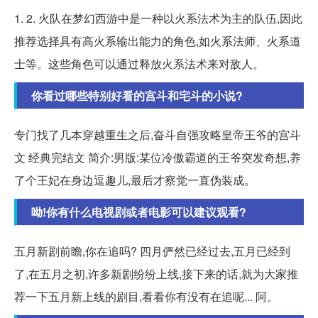
1. 2. 火队在梦幻西游中是一种以火系法术为主的队伍,因此
推荐选择具有高火系输出能力的角色,如火系法师、火系道
士等。这些角色可以通过释放火系法术来对敌人。
你看过哪些特别好看的宫斗和宅斗的小说?
专门找了几本穿越重生之后,奋斗自强攻略皇帝王爷的宫斗
文 经典完结文 简介:男版:某位冷傲霸道的王爷突发奇想,养
了个王妃在身边逗趣儿,最后才察觉一直伪装成。
呦!你有什么电视剧或者电影可以建议观看?
五月新剧前瞻,你在追吗? 四月俨然已经过去,五月已经到
了,在五月之初,许多新剧纷纷上线,接下来的话,就为大家推
荐一下五月新上线的剧目,看看你有没有在追呢... 阿。