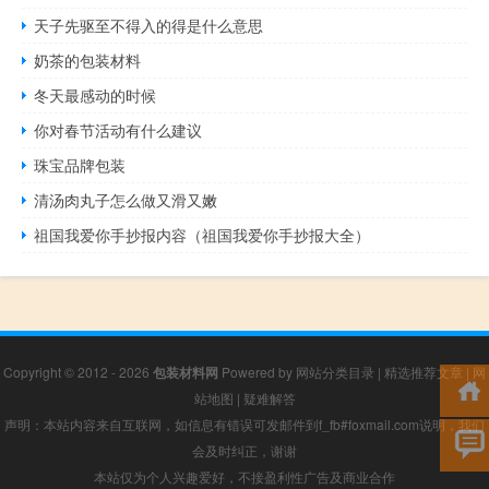
天子先驱至不得入的得是什么意思
奶茶的包装材料
冬天最感动的时候
你对春节活动有什么建议
珠宝品牌包装
清汤肉丸子怎么做又滑又嫩
祖国我爱你手抄报内容（祖国我爱你手抄报大全）
Copyright © 2012 - 2026
包装材料网
Powered by
网站分类目录
|
精选推荐文章
|
网
站地图
|
疑难解答
声明：本站内容来自互联网，如信息有错误可发邮件到f_fb#foxmail.com说明，我们
会及时纠正，谢谢
本站仅为个人兴趣爱好，不接盈利性广告及商业合作