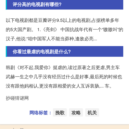
评分高的电视剧有哪些?
以下电视剧都是豆瓣评分9.5以上的电视剧,占据榜单多年
的5大国产剧。 1.《亮剑》 中国抗战年代有一个“嗷嗷叫”的
汉子,他说:“咱中国军人不能当孬种,逢敌必亮...
你看过最虐的电视剧是什么?
韩剧《对不起,我爱你》挺虐的,读过原著之后更虐,男主车
武赫一生之中几乎没有经历过什么是好事,最后死的时候也
没有跟他妈相认,更没有跟相爱的女人互诉衷肠,... 车。
抄碰猜谜网
网络标签：
挽歌
攻略
机关