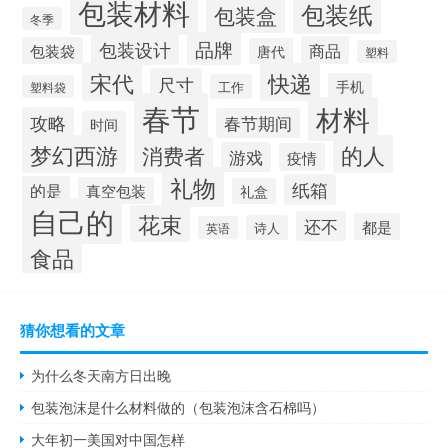
包装材料
包装纸
包装盒
冬季
品牌
包装设计
商品
包装袋
唐代
塑料
宋代
快递
尺寸
手机
工作
塑料袋
春节
材料
攻略
春节期间
时间
梦幻西游
的人
消费者
游戏
疫情
礼物
纸箱
的是
真空包装
礼盒
自己的
花束
还不
都是
诗人
英语
食品
猜你想看的文章
为什么冬天南方日出晚
包装泡沫是什么材料做的（包装泡沫含石棉吗）
大年初一美国对中国怎样