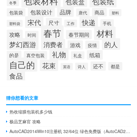
包装材料
包装纸
包装盒
冬季
品牌
包装设计
商品
包装袋
唐代
塑料
宋代
快递
尺寸
手机
工作
塑料袋
春节
材料
攻略
春节期间
时间
梦幻西游
的人
消费者
游戏
疫情
礼物
纸箱
的是
真空包装
礼盒
自己的
花束
还不
都是
诗人
英语
食品
猜你想看的文章
热收缩膜包装机多少钱
极品芝麻官 攻略
AutoCAD2014Win10注册机 32/64位 绿色免费版（AutoCAD2014Win10注册机 32/64位 绿色免费版功能简介）