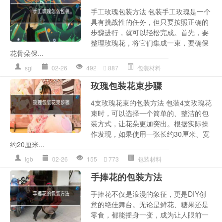
手工玫瑰包装方法 包装手工玫瑰是一个
具有挑战性的任务，但只要按照正确的
步骤进行，就可以轻松完成。首先，要
整理玫瑰花，将它们集成一束，要确保
花骨朵保...
sgl
02-26
492
887
包装材料
玫瑰包装花束步骤
4支玫瑰花束的包装方法 包装4支玫瑰花
束时，可以选择一个简单的、整洁的包
装方式，让花朵更加突出。根据实际操
作发现，如果使用一张长约30厘米、宽
约20厘米...
lgb
02-26
155
773
包装材料
手捧花的包装方法
手捧花不仅是浪漫的象征，更是DIY创
意的绝佳舞台。无论是鲜花、糖果还是
零食，都能摇身一变，成为让人眼前一