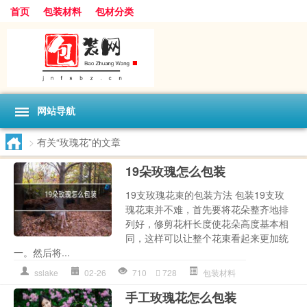
首页
包装材料
包材分类
网站导航
>
有关“玫瑰花”的文章
19朵玫瑰怎么包装
19支玫瑰花束的包装方法 包装19支玫
瑰花束并不难，首先要将花朵整齐地排
列好，修剪花杆长度使花朵高度基本相
同，这样可以让整个花束看起来更加统
一。然后将...
sslake
02-26
710
728
包装材料
手工玫瑰花怎么包装