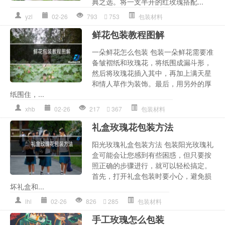
典之选。将一支半开的红玫瑰搭配...
yzl
02-26
793
753
包装材料
鲜花包装教程图解
一朵鲜花怎么包装 包装一朵鲜花需要准
备皱褶纸和玫瑰花，将纸围成漏斗形，
然后将玫瑰花插入其中，再加上满天星
和情人草作为装饰。最后，用另外的厚
纸围住，...
xhb
02-26
217
367
包装材料
礼盒玫瑰花包装方法
阳光玫瑰礼盒包装方法 包装阳光玫瑰礼
盒可能会让您感到有些困惑，但只要按
照正确的步骤进行，就可以轻松搞定。
首先，打开礼盒包装时要小心，避免损
坏礼盒和...
lhl
02-26
826
285
包装材料
手工玫瑰怎么包装