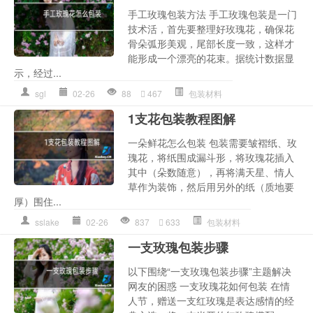
手工玫瑰包装方法 手工玫瑰包装是一门
技术活，首先要整理好玫瑰花，确保花
骨朵弧形美观，尾部长度一致，这样才
能形成一个漂亮的花束。据统计数据显
示，经过...
sgl
02-26
88
467
包装材料
1支花包装教程图解
一朵鲜花怎么包装 包装需要皱褶纸、玫
瑰花，将纸围成漏斗形，将玫瑰花插入
其中（朵数随意），再将满天星、情人
草作为装饰，然后用另外的纸（质地要
厚）围住...
sslake
02-26
837
633
包装材料
一支玫瑰包装步骤
以下围绕“一支玫瑰包装步骤”主题解决
网友的困惑 一支玫瑰花如何包装 在情
人节，赠送一支红玫瑰是表达感情的经