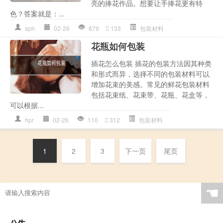
亮的捧花作品。想要让手捧花更有特
色？答案就是：...
sph
02-26
879
133
包装材料
花瓶如何包装
插花怎么包装 插花的包装方法因其种类
和形式而异，选择不同的包装材料可以
增加花束的美感。常见的鲜花包装材料
包括花束纸、花束带、花瓶、花盒等，
可以根据...
hpr
02-26
110
312
包装材料
1
2
3
下一页
尾页
☚