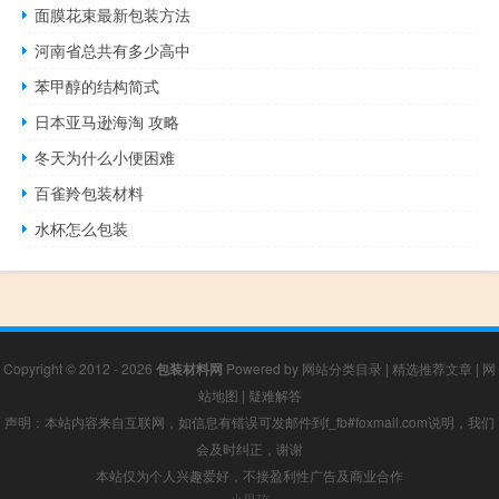
面膜花束最新包装方法
河南省总共有多少高中
苯甲醇的结构简式
日本亚马逊海淘 攻略
冬天为什么小便困难
百雀羚包装材料
水杯怎么包装
Copyright © 2012 - 2026
包装材料网
Powered by
网站分类目录
|
精选推荐文章
|
网
站地图
|
疑难解答
声明：本站内容来自互联网，如信息有错误可发邮件到f_fb#foxmail.com说明，我们
会及时纠正，谢谢
本站仅为个人兴趣爱好，不接盈利性广告及商业合作
小男孩