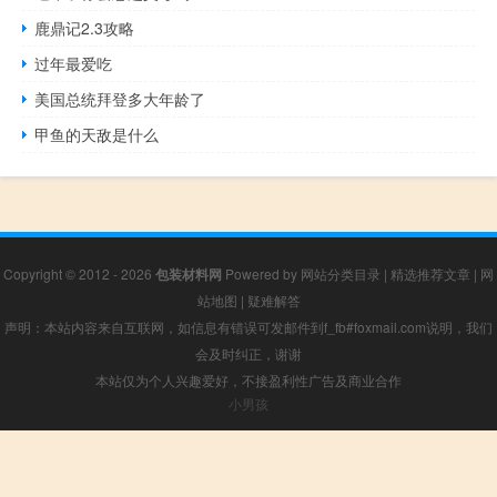
鹿鼎记2.3攻略
过年最爱吃
美国总统拜登多大年龄了
甲鱼的天敌是什么
Copyright © 2012 - 2026
包装材料网
Powered by
网站分类目录
|
精选推荐文章
|
网
站地图
|
疑难解答
声明：本站内容来自互联网，如信息有错误可发邮件到f_fb#foxmail.com说明，我们
会及时纠正，谢谢
本站仅为个人兴趣爱好，不接盈利性广告及商业合作
小男孩