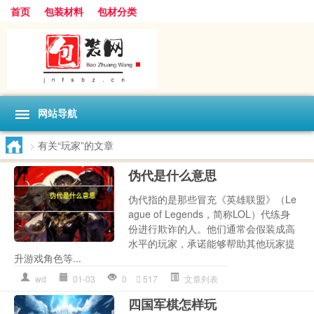
首页
包装材料
包材分类
网站导航
>
有关“玩家”的文章
伪代是什么意思
伪代指的是那些冒充《英雄联盟》（Le
ague of Legends，简称LOL）代练身
份进行欺诈的人。他们通常会假装成高
水平的玩家，承诺能够帮助其他玩家提
升游戏角色等...
wd
01-03
0
517
文章列表
四国军棋怎样玩