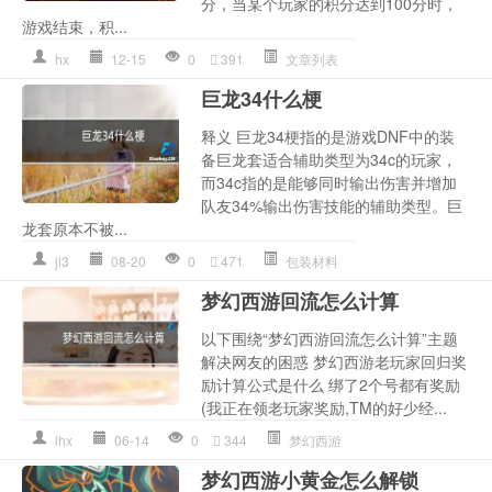
分，当某个玩家的积分达到100分时，
游戏结束，积...
hx
12-15
0
391
文章列表
巨龙34什么梗
释义 巨龙34梗指的是游戏DNF中的装
备巨龙套适合辅助类型为34c的玩家，
而34c指的是能够同时输出伤害并增加
队友34%输出伤害技能的辅助类型。巨
龙套原本不被...
jl3
08-20
0
471
包装材料
梦幻西游回流怎么计算
以下围绕“梦幻西游回流怎么计算”主题
解决网友的困惑 梦幻西游老玩家回归奖
励计算公式是什么 绑了2个号都有奖励
(我正在领老玩家奖励,TM的好少经...
lhx
06-14
0
344
梦幻西游
梦幻西游小黄金怎么解锁