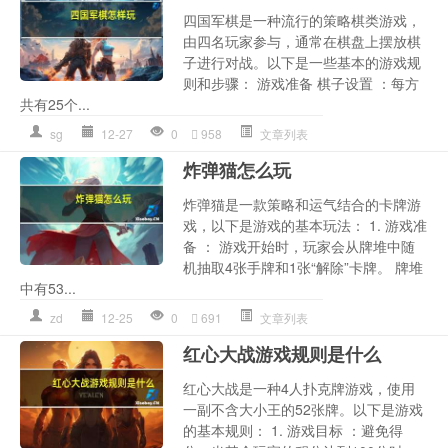
四国军棋是一种流行的策略棋类游戏，
由四名玩家参与，通常在棋盘上摆放棋
子进行对战。以下是一些基本的游戏规
则和步骤： 游戏准备 棋子设置 ：每方
共有25个...
sg
12-27
0
958
文章列表
炸弹猫怎么玩
炸弹猫是一款策略和运气结合的卡牌游
戏，以下是游戏的基本玩法： 1. 游戏准
备 ： 游戏开始时，玩家会从牌堆中随
机抽取4张手牌和1张“解除”卡牌。 牌堆
中有53...
zd
12-25
0
691
文章列表
红心大战游戏规则是什么
红心大战是一种4人扑克牌游戏，使用
一副不含大小王的52张牌。以下是游戏
的基本规则： 1. 游戏目标 ：避免得