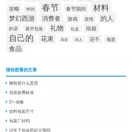
春节
材料
攻略
春节期间
时间
梦幻西游
的人
消费者
游戏
疫情
礼物
纸箱
的是
真空包装
礼盒
自己的
花束
还不
都是
诗人
英语
食品
猜你想看的文章
横制是什么意思
包装收费标准
打~攻略
饮料包装尺寸
包装厂好吗
过年了你会想起父母吗