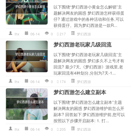
以下围绕“梦幻西游小黄金怎么解锁”主
题解决网友的困惑 梦幻西游怎样获得蛋
仔? 通过游戏中的各种活动和任务,可以
获得蛋仔。因为梦幻西游是一款R...
lhx
06-14
0
217
梦幻西游
梦幻西游老玩家几级回流
以下围绕“梦幻西游老玩家几级回流”主
题解决网友的困惑 梦幻多久不上号才有
回流? 最少7天,《梦幻西游》游戏里,老
玩家回流有4种划分,分别为7天-1...
lhx
06-14
0
174
梦幻西游
梦幻西游怎么建立副本
以下围绕“梦幻西游怎么建立副本”主题
解决网友的困惑 梦幻西游维护前怎么开
副本? 回答如下:梦幻西游维护前,您可以
按照以下步骤开启副本: 1. 打...
lhx
06-14
0
205
梦幻西游