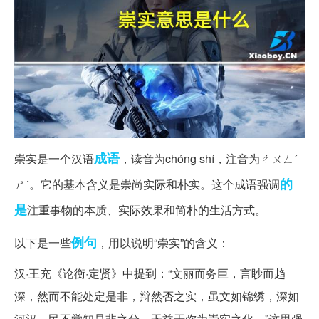
成语
崇实是一个汉语
，读音为chóng shí，注音为ㄔㄨㄥˊ
的
ㄕˊ。它的基本含义是崇尚实际和朴实。这个成语强调
是
注重事物的本质、实际效果和简朴的生活方式。
例句
以下是一些
，用以说明“崇实”的含义：
汉·王充《论衡·定贤》中提到：“文丽而务巨，言眇而趋
深，然而不能处定是非，辩然否之实，虽文如锦绣，深如
河汉，民不觉知是非之分，无益于弥为崇实之化。”这里强