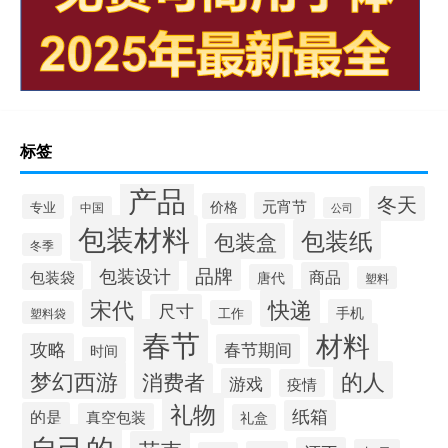
标签
产品
冬天
元宵节
价格
专业
中国
公司
包装材料
包装纸
包装盒
冬季
品牌
包装设计
商品
包装袋
唐代
塑料
宋代
快递
尺寸
手机
工作
塑料袋
春节
材料
攻略
春节期间
时间
梦幻西游
的人
消费者
游戏
疫情
礼物
纸箱
的是
真空包装
礼盒
自己的