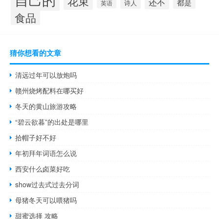
花束
还不
都是
诗人
英语
食品
猜你想看的文章
清远过年可以放炮吗
赣州烧烤配料在哪买好
冬天的黄山旅游攻略
“碧云欲暮”的出处是哪里
拾帽子好不好
年初拜年词语怎么说
西安什么卤菜好吃
show过去式过去分词
母猪冬天可以喂猪吗
甜蜜选择 攻略