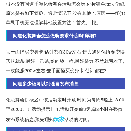
根本没有问道手游化妆舞会活动怎么玩,化妆舞会玩法介绍,
原来是有如下简称。通常情况下,没有其他,1.原因——①(1)
苹果手机无法理解其他设置方法:1 首先,... 根。
问道化装舞会怎么做啊要求什么啊!详细?
去千面怪买变身卡,估计都在30w左右,进去遇见你所要变得
形状就杀,最好自己杀,给的钱一样,最好是力,不然就亏本了,
一次能赚200w左右 去千面怪买变身卡,估计都在3。
问道多少级可以到谣言发布消息
化妆舞会〖概述〗该活动定时开放,时间为每周5晚上18:00
至20:00。〖活动提示〗 1.活动开始前3天,每2小时在整点
玩家
发布系统信息,预先通知
活动的时间。