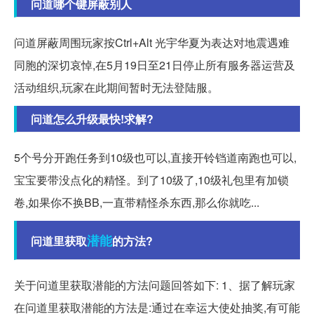
问道哪个键屏蔽别人
问道屏蔽周围玩家按Ctrl+Alt 光宇华夏为表达对地震遇难
同胞的深切哀悼,在5月19日至21日停止所有服务器运营及
活动组织,玩家在此期间暂时无法登陆服。
问道怎么升级最快!求解?
5个号分开跑任务到10级也可以,直接开铃铛道南跑也可以,
宝宝要带没点化的精怪。到了10级了,10级礼包里有加锁
卷,如果你不换BB,一直带精怪杀东西,那么你就吃...
潜能
问道里获取
的方法?
关于问道里获取潜能的方法问题回答如下: 1、据了解玩家
在问道里获取潜能的方法是:通过在幸运大使处抽奖,有可能