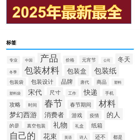
标签
产品
冬天
元宵节
价格
专业
中国
公司
包装材料
包装纸
包装盒
冬季
品牌
包装设计
商品
包装袋
唐代
塑料
宋代
快递
尺寸
手机
工作
塑料袋
春节
材料
攻略
春节期间
时间
梦幻西游
的人
消费者
游戏
疫情
礼物
纸箱
的是
真空包装
礼盒
自己的
花束
还不
都是
诗人
英语